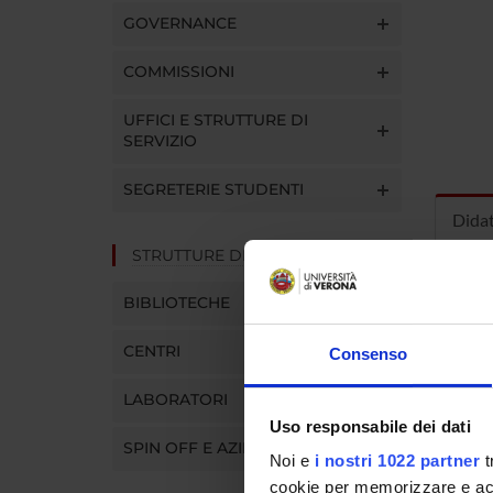
GOVERNANCE
COMMISSIONI
UFFICI E STRUTTURE DI
SERVIZIO
SEGRETERIE STUDENTI
Dida
STRUTTURE DEL DIPARTIMENTO
INS
BIBLIOTECHE
Insegna
CENTRI
Consenso
Clicca s
LABORATORI
Uso responsabile dei dati
SPIN OFF E AZIENDE
Noi e
i nostri 1022 partner
t
cookie per memorizzare e acce