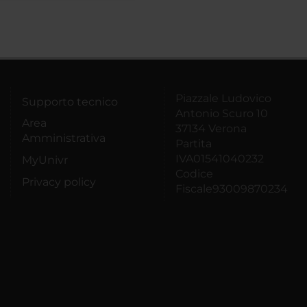
Piazzale Ludovico
Supporto tecnico
Antonio Scuro 10
Area
37134 Verona
Amministrativa
Partita
IVA01541040232
MyUnivr
Codice
Privacy policy
Fiscale93009870234