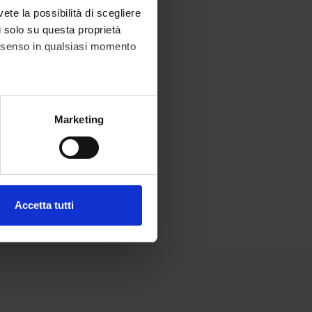
vete la possibilità di scegliere
li solo su questa proprietà
consenso in qualsiasi momento
alche metro,
Marketing
e specifiche (impronte
ezione dettagli
. Puoi
Accetta tutti
l media e per analizzare il
ostri partner che si occupano
azioni che hai fornito loro o