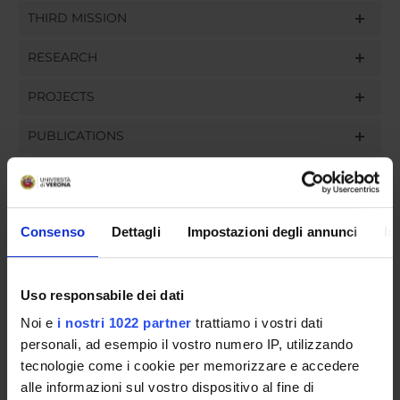
THIRD MISSION
RESEARCH
PROJECTS
PUBLICATIONS
ASSIGNMENTS
Consenso
Dettagli
Impostazioni degli annunci
In
ORGANISATION
Uso responsabile dei dati
GOVERNANCE
Noi e
i nostri 1022 partner
trattiamo i vostri dati
personali, ad esempio il vostro numero IP, utilizzando
COMMITTEES
tecnologie come i cookie per memorizzare e accedere
alle informazioni sul vostro dispositivo al fine di
DEPARTMENT ADMINISTRATION OFFICES