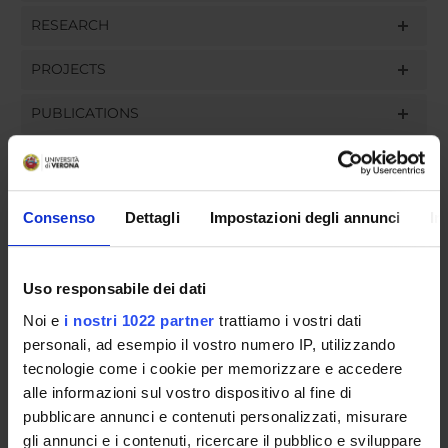
RESEARCH
PROJECTS
PUBLICATIONS
ASSIGNMENTS
Consenso
Dettagli
Impostazioni degli annunci
In
ORGANISATION
Uso responsabile dei dati
GOVERNANCE
Noi e
i nostri 1022 partner
trattiamo i vostri dati
personali, ad esempio il vostro numero IP, utilizzando
COMMITTEES
tecnologie come i cookie per memorizzare e accedere
alle informazioni sul vostro dispositivo al fine di
DEPARTMENT ADMINISTRATION OFFICES
pubblicare annunci e contenuti personalizzati, misurare
gli annunci e i contenuti, ricercare il pubblico e sviluppare
STUDENT ADMINISTRATION OFFICES