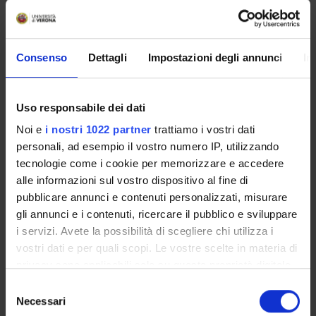
OFFERTA FORMATIVA
Consenso
Dettagli
Impostazioni degli annunci
In
CORSI DI STUDIO
DOTTORATI DI RICERCA E FORMAZIONE
Uso responsabile dei dati
SUPERIORE
Noi e
i nostri 1022 partner
trattiamo i vostri dati
personali, ad esempio il vostro numero IP, utilizzando
Dottorati di ricerca
tecnologie come i cookie per memorizzare e accedere
Corsi di aggiornamento
alle informazioni sul vostro dispositivo al fine di
Corsi di Perfezionamento
pubblicare annunci e contenuti personalizzati, misurare
Master
gli annunci e i contenuti, ricercare il pubblico e sviluppare
Area Scienze Naturali e Ingegneristiche
i servizi. Avete la possibilità di scegliere chi utilizza i
vostri dati e per quali scopi. Le vostre scelte in materia di
privacy sono applicabili solo su questa proprietà digitale
Contatti
in cui avete effettuato le vostre scelte. È possibile
Selezione
Persone
modificare o revocare il proprio consenso in qualsiasi
Necessari
del
Luoghi
momento dalla Dichiarazione sui cookie o facendo clic