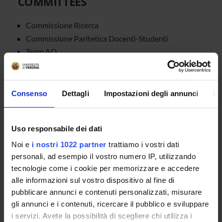
COMMITTEES
Commissione Ricerca
Commissione Paritetica Docenti-Studenti
Team AQ
STUDENT ADMINISTRATION
Consenso
Dettagli
Impostazioni degli annunci
In
OFFICES
Professional masters and advanced courses unit
Uso responsabile dei dati
Scuole di Specializzazione d'area medica ed esami di
Noi e
i nostri 1022 partner
trattiamo i vostri dati
stato
personali, ad esempio il vostro numero IP, utilizzando
National and International PhD Programmes
tecnologie come i cookie per memorizzare e accedere
alle informazioni sul vostro dispositivo al fine di
pubblicare annunci e contenuti personalizzati, misurare
gli annunci e i contenuti, ricercare il pubblico e sviluppare
i servizi. Avete la possibilità di scegliere chi utilizza i