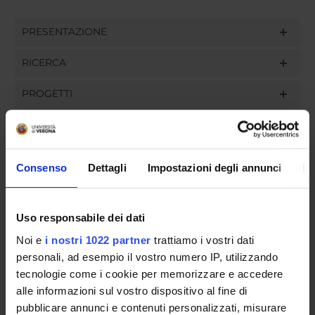
PRESENTAZIONE
RICERCA
PROGETTI
PUBBLICAZIONI
INCARICHI
Consenso
Dettagli
Impostazioni degli annunci
In
Uso responsabile dei dati
ORGANIZZAZIONE
Noi e
i nostri 1022 partner
trattiamo i vostri dati
personali, ad esempio il vostro numero IP, utilizzando
GOVERNANCE
tecnologie come i cookie per memorizzare e accedere
alle informazioni sul vostro dispositivo al fine di
COMMISSIONI
pubblicare annunci e contenuti personalizzati, misurare