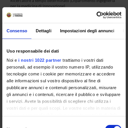
Ricercatore a tempo determinato (Dipartimento Ingegneria
per la medicina di innovazione)
Giulio Innamorati
Tecnico-Amministrativo
Consenso
Dettagli
Impostazioni degli annunci
In
COMPETENZE
Uso responsabile dei dati
PROGETTI
Noi e
i nostri 1022 partner
trattiamo i vostri dati
personali, ad esempio il vostro numero IP, utilizzando
tecnologie come i cookie per memorizzare e accedere
alle informazioni sul vostro dispositivo al fine di
ATTIVITÀ
pubblicare annunci e contenuti personalizzati, misurare
gli annunci e i contenuti, ricercare il pubblico e sviluppare
AREE DI RICERCA
i servizi. Avete la possibilità di scegliere chi utilizza i
vostri dati e per quali scopi. Le vostre scelte in materia di
GRUPPI DI RICERCA
privacy sono applicabili solo su questa proprietà digitale
in cui avete effettuato le vostre scelte. È possibile
Selezione
Adenocarcinoma duttale del pancreas