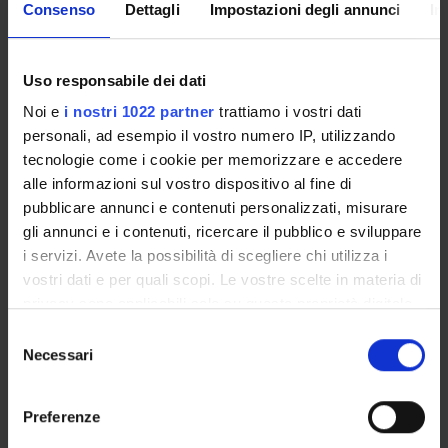
Consenso
Dettagli
Impostazioni degli annunci
In
Master in Parodontologia e peri-
Uso responsabile dei dati
implantologia
Noi e
i nostri 1022 partner
trattiamo i vostri dati
Classe di appartenenza : MASTER - Classe per i
personali, ad esempio il vostro numero IP, utilizzando
tecnologie come i cookie per memorizzare e accedere
Master (ateneo)
alle informazioni sul vostro dispositivo al fine di
Sede : Verona
pubblicare annunci e contenuti personalizzati, misurare
gli annunci e i contenuti, ricercare il pubblico e sviluppare
i servizi. Avete la possibilità di scegliere chi utilizza i
Master in Riabilitazione delle gravi atrofie
vostri dati e per quali scopi. Le vostre scelte in materia di
privacy sono applicabili solo su questa proprietà digitale
del mascellare con impianti zigomatici
in cui avete effettuato le vostre scelte. È possibile
Selezione
modificare o revocare il proprio consenso in qualsiasi
Necessari
Classe di appartenenza : MASTER - Classe per i
del
momento dalla Dichiarazione sui cookie o facendo clic
consenso
Master (ateneo)
sull'icona di attivazione della privacy.
Preferenze
Sede : Verona
Con il tuo consenso, vorremmo anche: