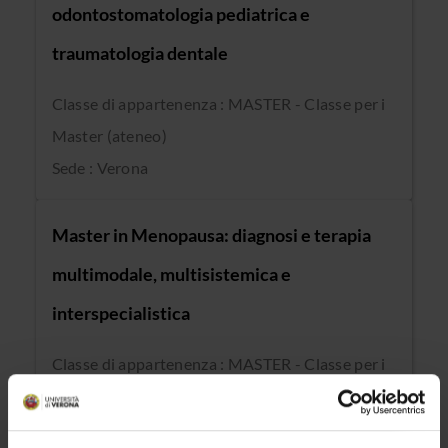
odontostomatologia pediatrica e
traumatologia dentale
Classe di appartenenza : MASTER - Classe per i
Master (ateneo)
Sede : Verona
Master in Menopausa: diagnosi e terapia
multimodale, multisistemica e
interspecialistica
Classe di appartenenza : MASTER - Classe per i
Master (ateneo)
Sede : Verona