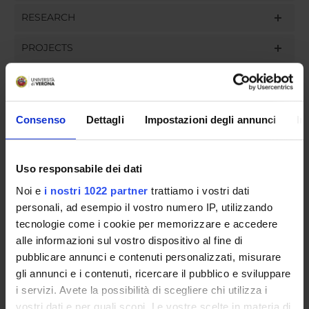
RESEARCH
PROJECTS
ASSIGNMENTS
Consenso
Dettagli
Impostazioni degli annunci
In
ORGANISATION
Uso responsabile dei dati
GOVERNANCE
Noi e
i nostri 1022 partner
trattiamo i vostri dati
personali, ad esempio il vostro numero IP, utilizzando
COMMITTEES
tecnologie come i cookie per memorizzare e accedere
alle informazioni sul vostro dispositivo al fine di
DEPARTMENT ADMINISTRATION OFFICES
pubblicare annunci e contenuti personalizzati, misurare
gli annunci e i contenuti, ricercare il pubblico e sviluppare
STUDENT ADMINISTRATION OFFICES
i servizi. Avete la possibilità di scegliere chi utilizza i
vostri dati e per quali scopi. Le vostre scelte in materia di
DEPARTMENT FACILITIES