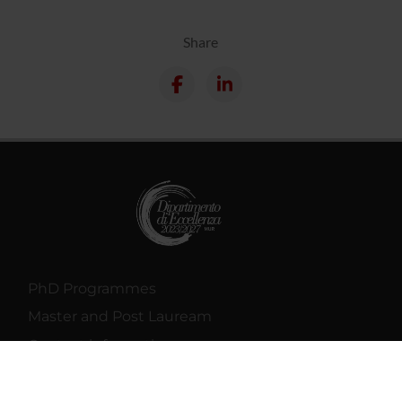
Share
PhD Programmes
Master and Post Lauream
Contact information
Technical support
Back office Area - dbErw