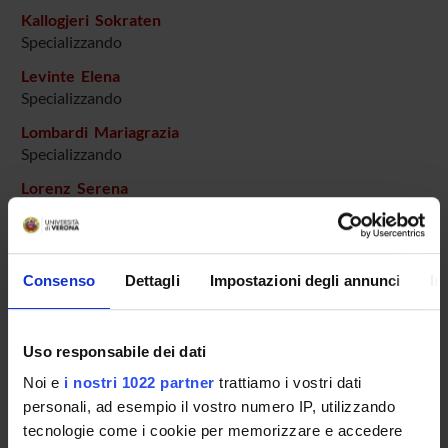
Kallogjeri Sokraten
Specializzando
Levinte Elena
Specializzando
Lombardi Mariagrazia
Specializzando
Lorenz Serena
Specializzando
Lutterotti Martina
Specializzando
Consenso
Dettagli
Impostazioni degli annunci
In
Maluta Nicole
Specializzando
Uso responsabile dei dati
Marchiotto Carolina
Noi e
i nostri 1022 partner
trattiamo i vostri dati
Specializzando
personali, ad esempio il vostro numero IP, utilizzando
Marini Giulia
tecnologie come i cookie per memorizzare e accedere
Specializzando