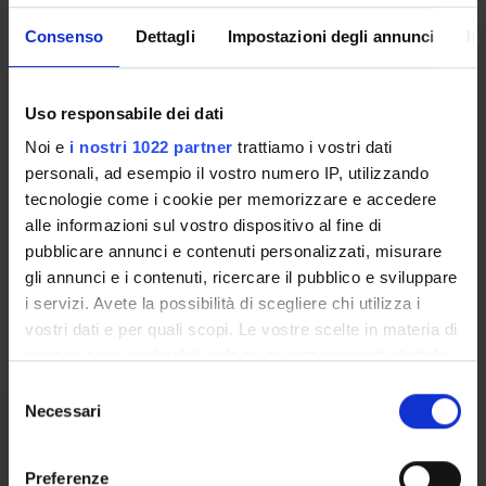
Ente esterno
Consenso
Dettagli
Impostazioni degli annunci
In
Uso responsabile dei dati
Noi e
i nostri 1022 partner
trattiamo i vostri dati
Contatti
personali, ad esempio il vostro numero IP, utilizzando
tecnologie come i cookie per memorizzare e accedere
Persone
alle informazioni sul vostro dispositivo al fine di
Luoghi
pubblicare annunci e contenuti personalizzati, misurare
Calendario
gli annunci e i contenuti, ricercare il pubblico e sviluppare
i servizi. Avete la possibilità di scegliere chi utilizza i
vostri dati e per quali scopi. Le vostre scelte in materia di
privacy sono applicabili solo su questa proprietà digitale
in cui avete effettuato le vostre scelte. È possibile
Selezione
modificare o revocare il proprio consenso in qualsiasi
Necessari
del
momento dalla Dichiarazione sui cookie o facendo clic
consenso
Condividi
sull'icona di attivazione della privacy.
Preferenze