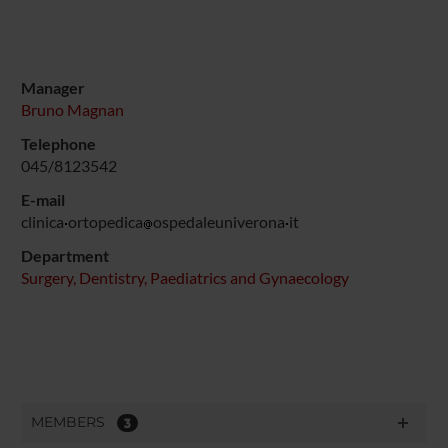
Manager
Bruno Magnan
Telephone
045/8123542
E-mail
clinica
ortopedica
ospedaleuniverona
it
Department
Surgery, Dentistry, Paediatrics and Gynaecology
MEMBERS
3