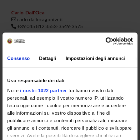
Carlo Dall'Oca
carlo
dalloca
univr
it
+39 045 812 3553-3549-3575
Matteo Ricci
matteo
ricci
univr
it
+39 045 812 3549-3553-3575
Consenso
Dettagli
Impostazioni degli annunci
In
Eugenio Vecchini
eugenio
vecchini
univr
it
+39 045 812 3575 - 3553 - 3549
Uso responsabile dei dati
Noi e
i nostri 1022 partner
trattiamo i vostri dati
personali, ad esempio il vostro numero IP, utilizzando
ANNOUNCEMENTS
tecnologie come i cookie per memorizzare e accedere
alle informazioni sul vostro dispositivo al fine di
AVAILABLE DOCUMENTS
pubblicare annunci e contenuti personalizzati, misurare
gli annunci e i contenuti, ricercare il pubblico e sviluppare
i servizi. Avete la possibilità di scegliere chi utilizza i