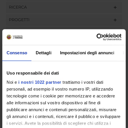
RICERCA
PROGETTI
INCARICHI
Consenso
Dettagli
Impostazioni degli annunci
In
ORGANIZZAZIONE
Uso responsabile dei dati
GOVERNANCE
Noi e
i nostri 1022 partner
trattiamo i vostri dati
COMMISSIONI
personali, ad esempio il vostro numero IP, utilizzando
tecnologie come i cookie per memorizzare e accedere
UFFICI E STRUTTURE DI SERVIZIO
alle informazioni sul vostro dispositivo al fine di
pubblicare annunci e contenuti personalizzati, misurare
SEGRETERIE STUDENTI
gli annunci e i contenuti, ricercare il pubblico e sviluppare
i servizi. Avete la possibilità di scegliere chi utilizza i
STRUTTURE DEL DIPARTIMENTO