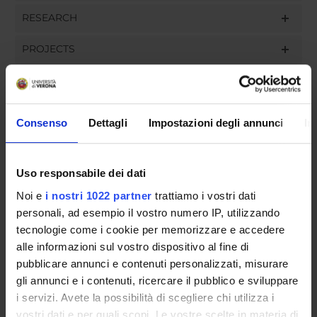
RESEARCH
PROJECTS
ASSIGNMENTS
Consenso
Dettagli
Impostazioni degli annunci
In
ORGANISATION
Uso responsabile dei dati
GOVERNANCE
Noi e
i nostri 1022 partner
trattiamo i vostri dati
personali, ad esempio il vostro numero IP, utilizzando
COMMITTEES
tecnologie come i cookie per memorizzare e accedere
alle informazioni sul vostro dispositivo al fine di
DEPARTMENT ADMINISTRATION OFFICES
pubblicare annunci e contenuti personalizzati, misurare
gli annunci e i contenuti, ricercare il pubblico e sviluppare
STUDENT ADMINISTRATION OFFICES
i servizi. Avete la possibilità di scegliere chi utilizza i
vostri dati e per quali scopi. Le vostre scelte in materia di
DEPARTMENT FACILITIES