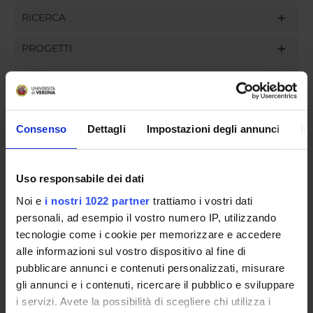
RICERCA
PROGETTI
INCARICHI
Consenso
Dettagli
Impostazioni degli annunci
In
ORGANIZZAZIONE
Uso responsabile dei dati
GOVERNANCE
Noi e
i nostri 1022 partner
trattiamo i vostri dati
COMMISSIONI
personali, ad esempio il vostro numero IP, utilizzando
tecnologie come i cookie per memorizzare e accedere
UFFICI E STRUTTURE DI SERVIZIO
alle informazioni sul vostro dispositivo al fine di
pubblicare annunci e contenuti personalizzati, misurare
SEGRETERIE STUDENTI
gli annunci e i contenuti, ricercare il pubblico e sviluppare
i servizi. Avete la possibilità di scegliere chi utilizza i
STRUTTURE DEL DIPARTIMENTO