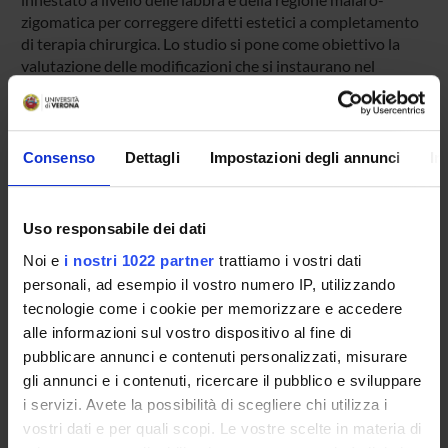
zigomatica per correggere difetti estetici a completamento
di terapia chirurgica. Lo studio si pone come obiettivo la
valutazione delle modificazioni che si instaurano nel
tessuto adiposo in seguito al prelievo, alla refrigerazione ed
all'innesto. A tale scopo vengono eseguiti esami istologici
ed ultrastrutturali seriati del grasso innestato in quattro
successivi momenti. (In collaborazione con il Prof. Giancarlo
Consenso
Dettagli
Impostazioni degli annunci
In
Zancanaro della Sezione di Anatomia Umana
dell’Università di Verona: Direttore Prof. Francesco
Osculati).
Uso responsabile dei dati
Noi e
i nostri 1022 partner
trattiamo i vostri dati
personali, ad esempio il vostro numero IP, utilizzando
PROJECT PARTICIPANTS
tecnologie come i cookie per memorizzare e accedere
Dario Bertossi
alle informazioni sul vostro dispositivo al fine di
Full Professor
pubblicare annunci e contenuti personalizzati, misurare
gli annunci e i contenuti, ricercare il pubblico e sviluppare
Pier Francesco Nocini
i servizi. Avete la possibilità di scegliere chi utilizza i
Full Professor
vostri dati e per quali scopi. Le vostre scelte in materia di