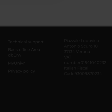
Piazzale Ludovico
Technical support
Antonio Scuro 10
Back office Area -
37134 Verona
dbErw
VAT
number01541040232
MyUnivr
Italian Fiscal
Privacy policy
Code93009870234