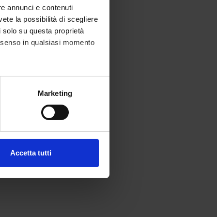
re annunci e contenuti
vete la possibilità di scegliere
li solo su questa proprietà
consenso in qualsiasi momento
alche metro,
Marketing
e specifiche (impronte
ezione dettagli
. Puoi
Accetta tutti
l media e per analizzare il
ostri partner che si occupano
azioni che hai fornito loro o