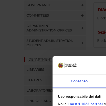
GOVERNANCE
DIA
COMMITTEES
Block
DEPARTMENT
ADMINISTRATION OFFICES
Sezi
Block
STUDENT ADMINISTRATION
OFFICES
DEPARTMENT FACILITIES
LIBRARIES
CENTRES
Consenso
LABORATORIES
Uso responsabile dei dati
SPIN OFF AND COMPANIES
Noi e
i nostri 1022 partner
t