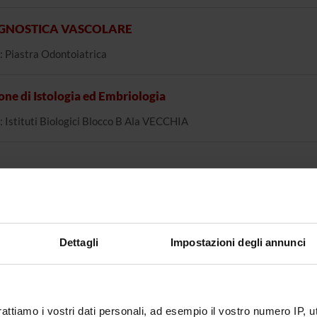
GNOSTICA VASCOLARE
: Piastra Odontoiatrica
one di Istologia ed Embriologia
: Istituti Biologici Blocco B Ala VECCHIA
Dettagli
Impostazioni degli annunci
rattiamo i vostri dati personali, ad esempio il vostro numero IP, 