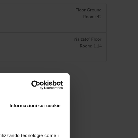
Floor Ground
Room: 42
rialzato° Floor
Room: 1.14
Informazioni sui cookie
utilizzando tecnologie come i