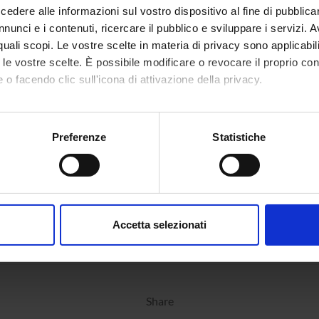
dere alle informazioni sul vostro dispositivo al fine di pubblica
nunci e i contenuti, ricercare il pubblico e sviluppare i servizi. A
r quali scopi. Le vostre scelte in materia di privacy sono applicabi
to le vostre scelte. È possibile modificare o revocare il proprio 
 o facendo clic sull'icona di attivazione della privacy.
mo anche:
oni sulla tua posizione geografica, con un'approssimazione di qu
Preferenze
Statistiche
spositivo, scansionandolo attivamente alla ricerca di caratteristich
aborati i tuoi dati personali e imposta le tue preferenze nella
s
consenso in qualsiasi momento dalla Dichiarazione sui cookie.
Accetta selezionati
nalizzare contenuti ed annunci, per fornire funzionalità dei socia
inoltre informazioni sul modo in cui utilizzi il nostro sito con i n
icità e social media, i quali potrebbero combinarle con altre inform
lizzo dei loro servizi.
Share