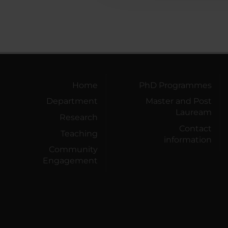
Home
PhD Programmes
Department
Master and Post
Lauream
Research
Contact
Teaching
information
Community
Engagement