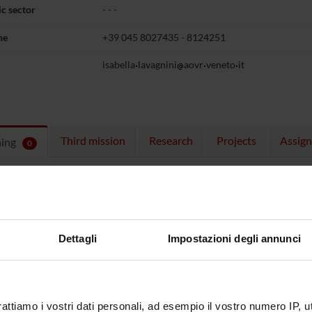
c sector
- - -
ne
+39 045 8027435 - 8124251
isabella
lavagnini
aovr
veneto
it
Third mission
Research
Projects
Assig
hing
0
ULES
 running in the period selected:
0
.
n the module to see the timetable and course details.
Dettagli
Impostazioni degli annunci
rattiamo i vostri dati personali, ad esempio il vostro numero IP, 