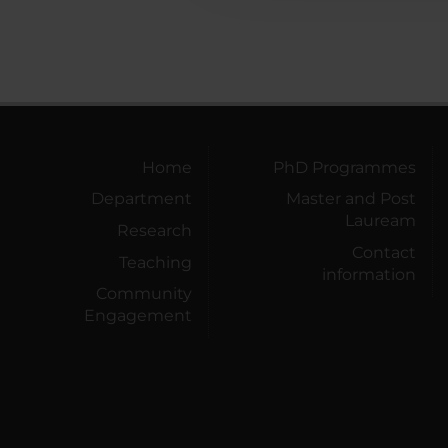
Home
PhD Programmes
Department
Master and Post
Lauream
Research
Contact
Teaching
information
Community
Engagement