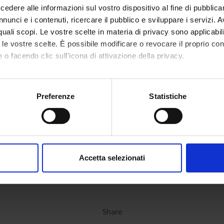
dere alle informazioni sul vostro dispositivo al fine di pubblica
nunci e i contenuti, ricercare il pubblico e sviluppare i servizi. A
r quali scopi. Le vostre scelte in materia di privacy sono applicabi
to le vostre scelte. È possibile modificare o revocare il proprio 
 o facendo clic sull'icona di attivazione della privacy.
mo anche:
oni sulla tua posizione geografica, con un'approssimazione di qu
Preferenze
Statistiche
spositivo, scansionandolo attivamente alla ricerca di caratteristich
aborati i tuoi dati personali e imposta le tue preferenze nella
s
consenso in qualsiasi momento dalla Dichiarazione sui cookie.
Accetta selezionati
nalizzare contenuti ed annunci, per fornire funzionalità dei socia
inoltre informazioni sul modo in cui utilizzi il nostro sito con i n
icità e social media, i quali potrebbero combinarle con altre inform
lizzo dei loro servizi.
Share