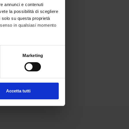
re annunci e contenuti
vete la possibilità di scegliere
li solo su questa proprietà
consenso in qualsiasi momento
alche metro,
Marketing
e specifiche (impronte
ezione dettagli
. Puoi
Accetta tutti
l media e per analizzare il
ostri partner che si occupano
azioni che hai fornito loro o