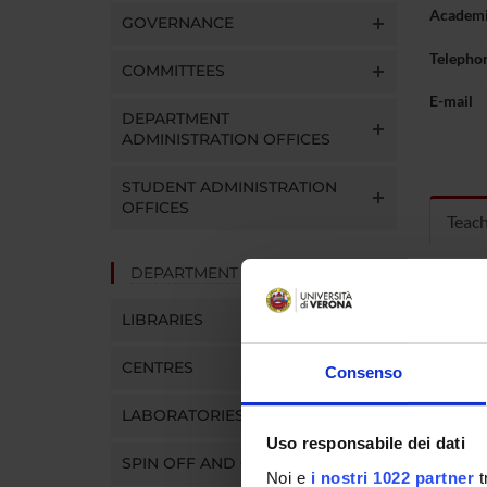
Academi
GOVERNANCE
Telepho
COMMITTEES
E-mail
DEPARTMENT
ADMINISTRATION OFFICES
STUDENT ADMINISTRATION
OFFICES
Teac
DEPARTMENT FACILITIES
MOD
LIBRARIES
Modules
Click o
CENTRES
Consenso
LABORATORIES
Uso responsabile dei dati
SPIN OFF AND COMPANIES
Noi e
i nostri 1022 partner
t