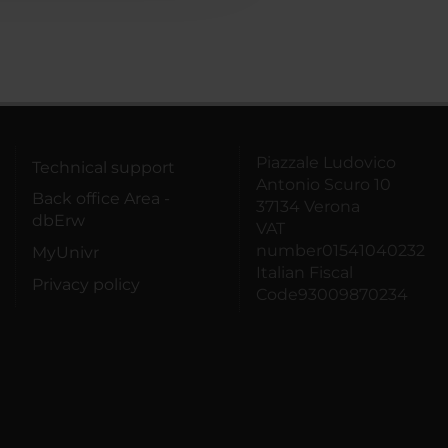
Piazzale Ludovico
Technical support
Antonio Scuro 10
Back office Area -
37134 Verona
dbErw
VAT
number01541040232
MyUnivr
Italian Fiscal
Privacy policy
Code93009870234