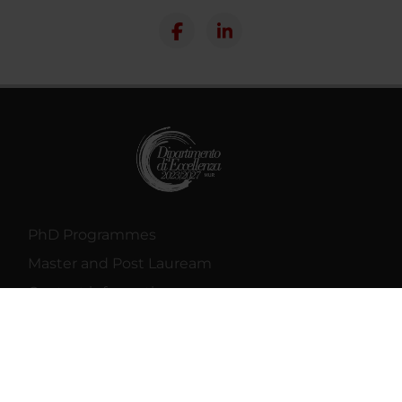
PhD Programmes
Master and Post Lauream
Contact information
Technical support
Back office Area - dbErw
MyUnivr