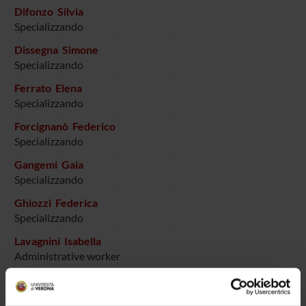
Difonzo Silvia
Specializzando
Dissegna Simone
Specializzando
Ferrato Elena
Specializzando
Forcignanò Federico
Specializzando
Gangemi Gaia
Specializzando
Ghiozzi Federica
Specializzando
Lavagnini Isabella
Administrative worker
Lobbia Guido
Specializzando