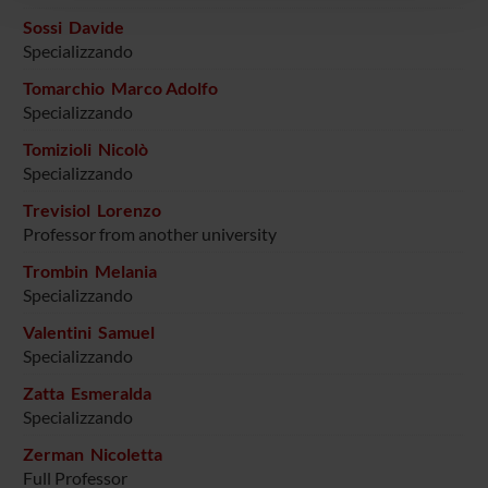
con altre informazioni che hai fornito loro o che hanno
Sossi Davide
raccolto dal tuo utilizzo dei loro servizi.
Specializzando
Tomarchio Marco Adolfo
Specializzando
Tomizioli Nicolò
Specializzando
Trevisiol Lorenzo
Professor from another university
Trombin Melania
Specializzando
Valentini Samuel
Specializzando
Zatta Esmeralda
Specializzando
Zerman Nicoletta
Full Professor