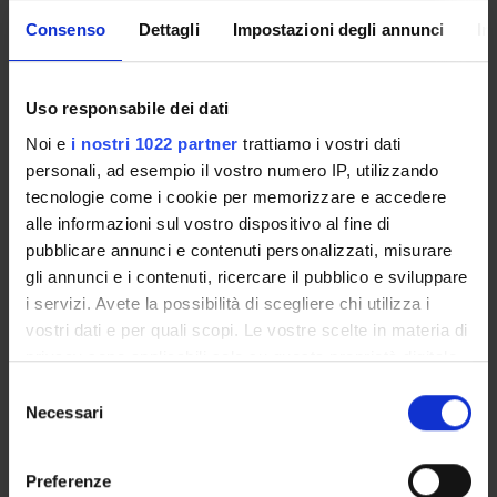
Lombardo Giorgio
Consenso
Dettagli
Impostazioni degli annunci
In
Full Professor
Lonardi Fabio
Uso responsabile dei dati
PhD student
Noi e
i nostri 1022 partner
trattiamo i vostri dati
Luzzu Carla
personali, ad esempio il vostro numero IP, utilizzando
Specializzando
tecnologie come i cookie per memorizzare e accedere
Magagnotto Nicola
alle informazioni sul vostro dispositivo al fine di
Specializzando
pubblicare annunci e contenuti personalizzati, misurare
Mazzarini Silvia
gli annunci e i contenuti, ricercare il pubblico e sviluppare
Specializzando
i servizi. Avete la possibilità di scegliere chi utilizza i
vostri dati e per quali scopi. Le vostre scelte in materia di
Melloni Federica
privacy sono applicabili solo su questa proprietà digitale
Specializzando
in cui avete effettuato le vostre scelte. È possibile
Selezione
Montagna Pietro
modificare o revocare il proprio consenso in qualsiasi
Necessari
del
PhD student
momento dalla Dichiarazione sui cookie o facendo clic
consenso
Ottaviano Caterina
sull'icona di attivazione della privacy.
Preferenze
Specializzando