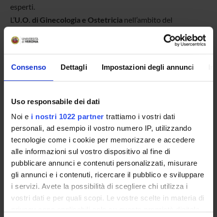
esperti.
L’
U.O. di Ginecologia e Ostetricia
nell’ambito del
trattamento globale chirurgico e chemioterpiaco è
integrata nelle ricerche volte alla formazione della SIOG
(Società Italiana di Ginecologia Oncologica). Coopera alla
Consenso
Dettagli
Impostazioni degli annunci
In
conoscenza e diffusione al pubblico della patologia
ginecologica e del parto/gravidanza con ONDA
(Osservatorio Nazionale sulla Salute della Donna).
Uso responsabile dei dati
L’
U.O. di Neuropsichiatria Infantile
è Centro di
Noi e
i nostri 1022 partner
trattiamo i vostri dati
Riferimento Regionale per l’ADHD (Attention-
personali, ad esempio il vostro numero IP, utilizzando
Deficit/Hyperactivity Disorder); collabora con l'Azienda
tecnologie come i cookie per memorizzare e accedere
Ospedaliera Universitaria Integrata di Verona,
alle informazioni sul vostro dispositivo al fine di
l'associazione ANTS Onlus, l'azienda APTUIT, l'Ufficio
pubblicare annunci e contenuti personalizzati, misurare
gli annunci e i contenuti, ricercare il pubblico e sviluppare
Scolastico Regionale per il Veneto del MIUR per presentare
i servizi. Avete la possibilità di scegliere chi utilizza i
le novità nelle conoscenze scientifiche e nelle opportunità
vostri dati e per quali scopi. Le vostre scelte in materia di
di ricerca, per offrire un'opportunità di condivisione delle
privacy sono applicabili solo su questa proprietà digitale
buone prassi psicoeducative per la famiglia, la scuola, gli