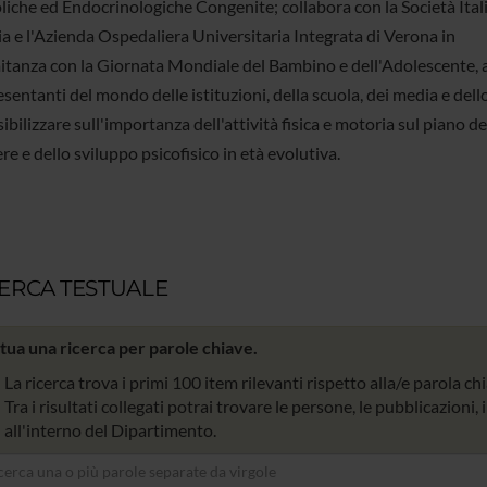
iche ed Endocrinologiche Congenite; collabora con la Società Ital
ia e l'Azienda Ospedaliera Universitaria Integrata di Verona in
tanza con la Giornata Mondiale del Bambino e dell'Adolescente, 
sentanti del mondo delle istituzioni, della scuola, dei media e dello
ibilizzare sull'importanza dell'attività fisica e motoria sul piano de
e e dello sviluppo psicofisico in età evolutiva.
CERCA TESTUALE
tua una ricerca per parole chiave.
La ricerca trova i primi 100 item rilevanti rispetto alla/e parola ch
Tra i risultati collegati potrai trovare le persone, le pubblicazioni,
all'interno del Dipartimento.