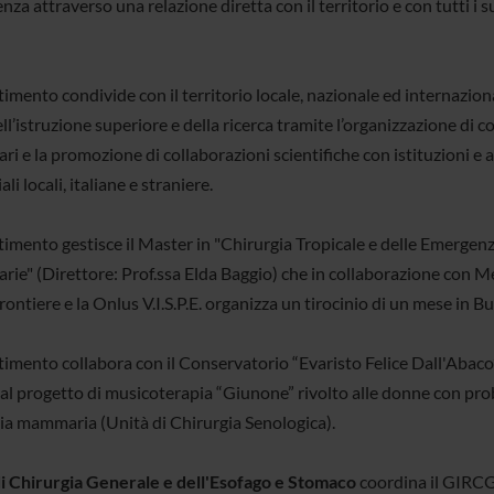
za attraverso una relazione diretta con il territorio e con tutti i s
timento condivide con il territorio locale, nazionale ed internaziona
ell’istruzione superiore e della ricerca tramite l’organizzazione di 
ri e la promozione di collaborazioni scientifiche con istituzioni e 
ali locali, italiane e straniere.
rtimento gestisce il Master in "Chirurgia Tropicale e delle Emergen
rie" (Direttore: Prof.ssa Elda Baggio) che in collaborazione con M
ontiere e la Onlus V.I.S.P.E. organizza un tirocinio di un mese in B
rtimento collabora con il Conservatorio “Evaristo Felice Dall'Abaco
al progetto di musicoterapia “Giunone” rivolto alle donne con pro
ia mammaria (Unità di Chirurgia Senologica).
i Chirurgia Generale e dell'Esofago e Stomaco
coordina il GIRC