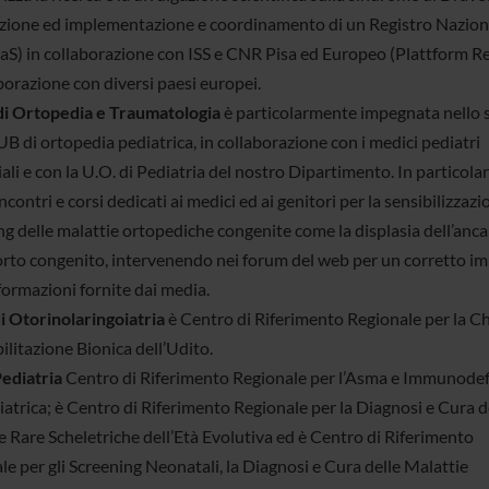
azione ed implementazione e coordinamento di un Registro Nazion
aS) in collaborazione con ISS e CNR Pisa ed Europeo (Plattform Re
borazione con diversi paesi europei.
di Ortopedia e Traumatologia
è particolarmente impegnata nello 
B di ortopedia pediatrica, in collaborazione con i medici pediatri
iali e con la U.O. di Pediatria del nostro Dipartimento. In particola
ncontri e corsi dedicati ai medici ed ai genitori per la sensibilizzazi
g delle malattie ortopediche congenite come la displasia dell’anca 
orto congenito, intervenendo nei forum del web per un corretto i
formazioni fornite dai media.
i Otorinolaringoiatria
è Centro di Riferimento Regionale per la Ch
bilitazione Bionica dell’Udito.
ediatria
Centro di Riferimento Regionale per l’Asma e Immunodefi
iatrica; è Centro di Riferimento Regionale per la Diagnosi e Cura d
e Rare Scheletriche dell’Età Evolutiva ed è Centro di Riferimento
le per gli Screening Neonatali, la Diagnosi e Cura delle Malattie