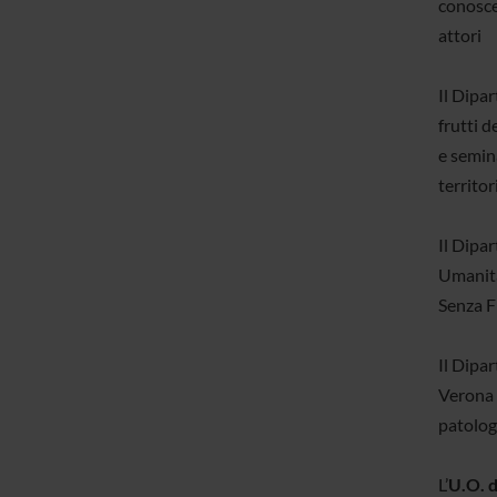
conoscen
attori
Il Dipar
frutti d
e semina
territori
Il Dipa
Umanita
Senza Fr
Il Dipa
Verona 
patolog
L’
U.O. d