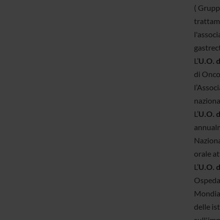
( Gruppo
trattam
l'associ
gastrec
L’
U.O. d
di Onco
l’Assoc
naziona
L’
U.O. d
annualm
Nazional
orale at
L’
U.O. d
Ospedal
Mondial
delle is
sull'imp