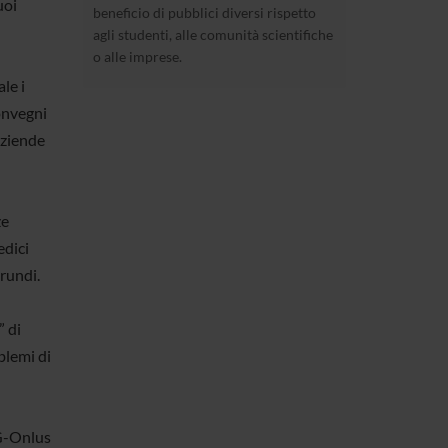
uoi
beneficio di pubblici diversi rispetto
agli studenti, alle comunità scientifiche
o alle imprese.
le i
convegni
aziende
ze
edici
urundi.
” di
blemi di
G-Onlus