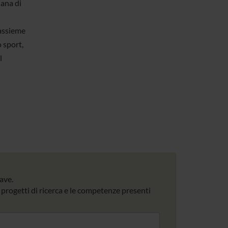
iana di
assieme
 sport,
l
iave.
 i progetti di ricerca e le competenze presenti