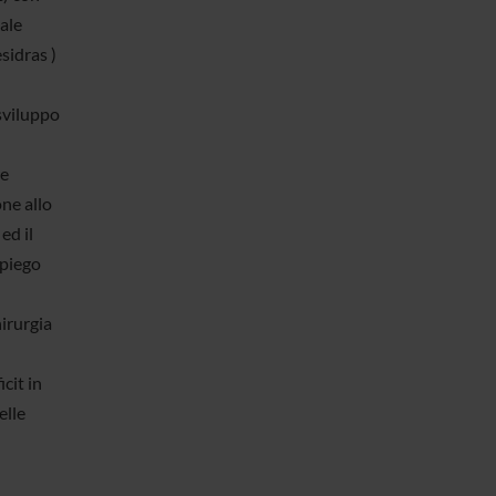
ale
sidras )
sviluppo
re
one allo
ed il
mpiego
irurgia
cit in
elle