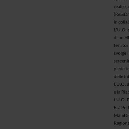
realizz
(ReSiDr
in colla
L
’U.O. 
di un HU
territor
svolge i
screenin
piede t
delle in
L’
U.O. d
e la Ria
L’
U.O. P
Età Ped
Malatti
Regiona