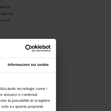
iazione
e aperta
e, come
PTUIT,
vità
miglia,
Informazioni sui cookie
fronto
ti.
(Lega
so dalla
utilizzando tecnologie come i
LOGO
re annunci e contenuti
cessità
vete la possibilità di scegliere
li solo su questa proprietà
he,