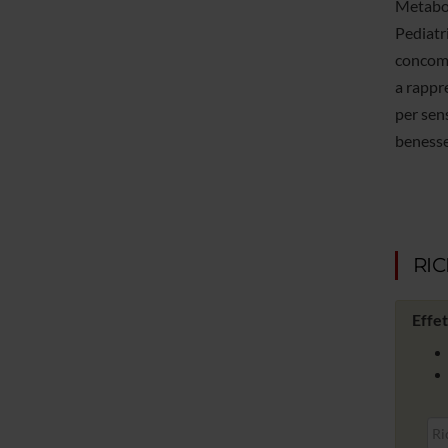
Metabol
Pediatr
concomi
a rappre
per sens
benesser
RI
Effet