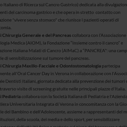
 Italiano di Ricerca sul Cancro Gastrico) dedicata alla divulgazion
enti del carcinoma gastrico e che opera in stretto contatto con
azione "vivere senza stomaco" che riunisce i pazienti operati di
tomia.
i Chirurgia Generale e del Pancreas
collabora con l’Associazione 
logia Medica (AIOM), la Fondazione “Insieme contro il cancro” e
iazione Italiana Malati di Cancro (AIMaC) a “PANCREA": una cam
le di sensibilizzazione sul tumore del pancreas.
i Chirurgia Maxillo-Facciale e Odontostomatologia
partecipa
ente all'Oral Cancer Day in Verona in collaborazione con l'Assoc
e Dentisti Italiani, giornata dedicata alla prevenzione dei tumori 
traverso visite di screening gratuite nelle principali piazze d'Italia.
i Pediatria
collabora con la Società Italiana di Pediatria e l'Aziend
iera Universitaria Integrata di Verona in concomitanza con la Gio
e del Bambino e dell'Adolescente, assieme a rappresentanti del 
tituzioni, della scuola, dei media e dello sport, per sensibilizzare
ortanza dell'attività fisica e motoria sul piano del benessere e dell