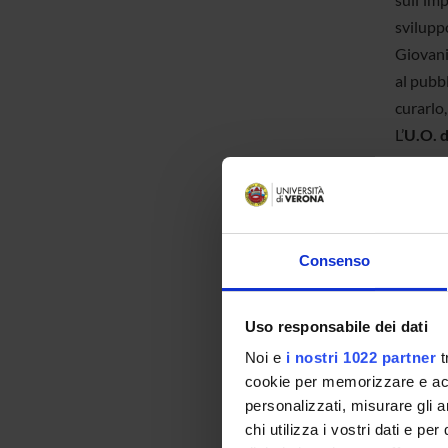
sviluppo
Giovani
al pubbl
curarlo,
L’
U.O. d
Univers
l'Uffic
nelle co
un'oppo
Consenso
la scuol
riguarda
L'
U.O. d
Uso responsabile dei dati
Italian
Noi e
i nostri 1022 partner
t
Società
cookie per memorizzare e acce
RISPOND
personalizzati, misurare gli an
chi utilizza i vostri dati e pe
di ricev