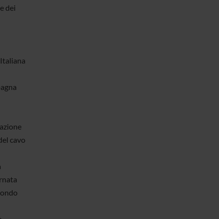
e dei
Italiana
pagna
iazione
del cavo
a
rnata
mondo
o