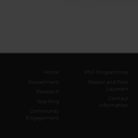
Home
PhD Programmes
Department
Master and Post
Lauream
Research
Contact
Teaching
information
Community
Engagement