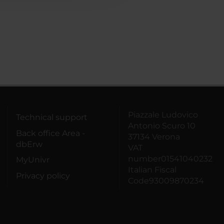
Piazzale Ludovico
Technical support
Antonio Scuro 10
Back office Area -
37134 Verona
dbErw
VAT
number01541040232
MyUnivr
Italian Fiscal
Privacy policy
Code93009870234