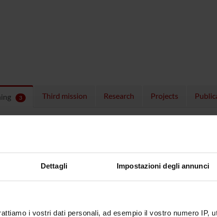
Third mission
Research
Projects
Public
hing
3
ULES
 running in the period selected:
3
.
n the module to see the timetable and course details.
Dettagli
Impostazioni degli annunci
SE
NAME
TOTAL
rattiamo i vostri dati personali, ad esempio il vostro numero IP, 
CREDITS