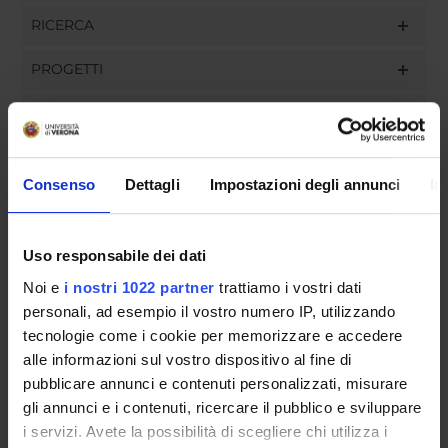
RICERCA
PROGETTI
INCARICHI
Consenso
Dettagli
Impostazioni degli annunci
In
ORGANIZZAZIONE
Uso responsabile dei dati
GOVERNANCE
Noi e
i nostri 1022 partner
trattiamo i vostri dati
COMMISSIONI
personali, ad esempio il vostro numero IP, utilizzando
tecnologie come i cookie per memorizzare e accedere
UFFICI E STRUTTURE DI SERVIZIO
alle informazioni sul vostro dispositivo al fine di
pubblicare annunci e contenuti personalizzati, misurare
SEGRETERIE STUDENTI
gli annunci e i contenuti, ricercare il pubblico e sviluppare
i servizi. Avete la possibilità di scegliere chi utilizza i
STRUTTURE DEL DIPARTIMENTO