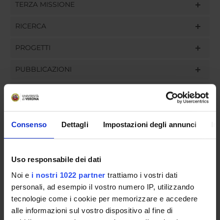
TERZA MISSIONE
RICERCA
PROGETTI
PUBBLICAZIONI
INCARICHI
Consenso
Dettagli
Impostazioni degli annunci
In
ORGANIZZAZIONE
Uso responsabile dei dati
GOVERNANCE
Noi e
i nostri 1022 partner
trattiamo i vostri dati
personali, ad esempio il vostro numero IP, utilizzando
COMMISSIONI
tecnologie come i cookie per memorizzare e accedere
UFFICI E STRUTTURE DI SERVIZIO
alle informazioni sul vostro dispositivo al fine di