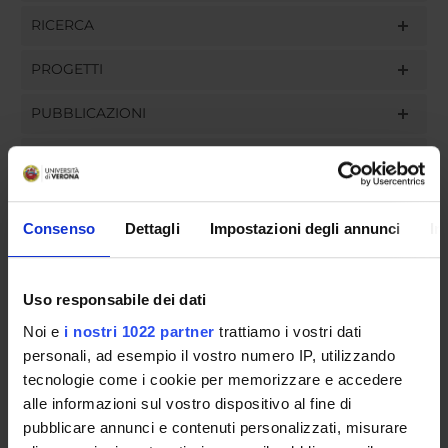
RICERCA
PROGETTI
PUBBLICAZIONI
INCARICHI
Consenso
Dettagli
Impostazioni degli annunci
In
ORGANIZZAZIONE
Uso responsabile dei dati
GOVERNANCE
Noi e
i nostri 1022 partner
trattiamo i vostri dati
COMMISSIONI
personali, ad esempio il vostro numero IP, utilizzando
tecnologie come i cookie per memorizzare e accedere
UFFICI E STRUTTURE DI SERVIZIO
alle informazioni sul vostro dispositivo al fine di
pubblicare annunci e contenuti personalizzati, misurare
SEGRETERIE STUDENTI