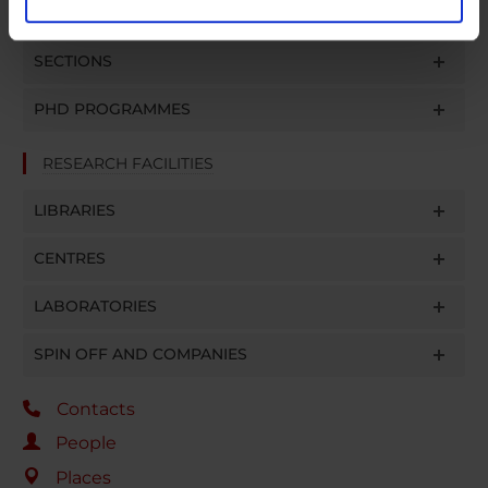
RESEARCH GROUPS
analizzare il nostro traffico. Condividiamo inoltre
informazioni sul modo in cui utilizzi il nostro sito con i
SECTIONS
nostri partner che si occupano di analisi dei dati web,
pubblicità e social media, i quali potrebbero combinarle
PHD PROGRAMMES
con altre informazioni che hai fornito loro o che hanno
raccolto dal tuo utilizzo dei loro servizi.
RESEARCH FACILITIES
LIBRARIES
CENTRES
LABORATORIES
SPIN OFF AND COMPANIES
Contacts
People
Places