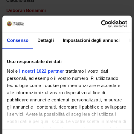
Deborah Bonamini
Alessandro Esposito
Luca Landoni
Consenso
Dettagli
Impostazioni degli annunci
In
Giuseppe Malleo
Associate Professor
Veronica Marinelli
Uso responsabile dei dati
Temporary Assistant Professor
Noi e
i nostri 1022 partner
trattiamo i vostri dati
Salvatore Paiella
personali, ad esempio il vostro numero IP, utilizzando
Associate Professor
tecnologie come i cookie per memorizzare e accedere
alle informazioni sul vostro dispositivo al fine di
Roberto Salvia
Full Professor
pubblicare annunci e contenuti personalizzati, misurare
gli annunci e i contenuti, ricercare il pubblico e sviluppare
Erica Secchettin
i servizi. Avete la possibilità di scegliere chi utilizza i
Temporary Assistant Professor
vostri dati e per quali scopi. Le vostre scelte in materia di
privacy sono applicabili solo su questa proprietà digitale