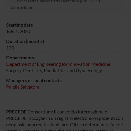
Pancreatic Cancer Early Detection (PRECEDE)
Consortium
Starting date
July 1, 2020
Duration (months)
120
Departments
Department of Engineering for Innovation Medicine
,
Surgery, Dentistry, Paediatrics and Gynaecology
Managers or local contacts
Paiella Salvatore
PRECEDE
Consortium: Il consorzio Internazionale
PRECEDE raccoglie in un registro elettronico i pazienti con
neoplasia pancreatica familiare. Oltre a determinare fattori
legati al paziente e al tipo di predisposizione, al tipo di