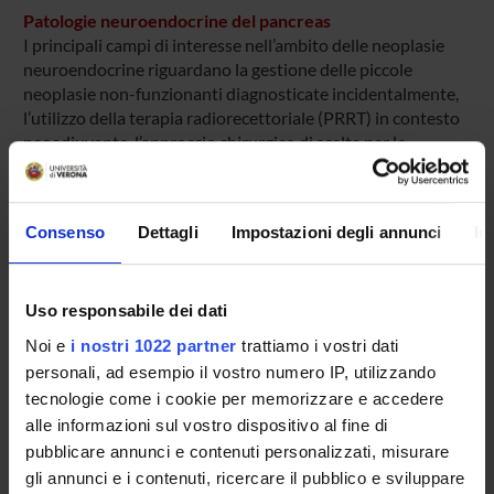
Patologie neuroendocrine del pancreas
I principali campi di interesse nell’ambito delle neoplasie
neuroendocrine riguardano la gestione delle piccole
neoplasie non-funzionanti diagnosticate incidentalmente,
l’utilizzo della terapia radiorecettoriale (PRRT) in contesto
neoadiuvante, l’approccio chirurgico di scelta per le
neoplasie funzionanti, l’importanza del la linfoadenectomia
nelle resezioni formali.
PneumoResearch
Consenso
Dettagli
Impostazioni degli annunci
In
Pediatric pulmunology and allergy
Prevenzione e gestione delle complicanze in chirurgia
Uso responsabile dei dati
pancreatica
Il gruppo si occupa di studiare, definire, e prevenire le
Noi e
i nostri 1022 partner
trattiamo i vostri dati
complicanze in chirurgia pancreatica. Come obiettivo
personali, ad esempio il vostro numero IP, utilizzando
secondario vengono avviati studi volti alla migliore
tecnologie come i cookie per memorizzare e accedere
gestione possibile di suddette complicanze.
alle informazioni sul vostro dispositivo al fine di
Prometeo NanoLab
pubblicare annunci e contenuti personalizzati, misurare
Il gruppo si occupa di ingegneria tissutale e medicina
gli annunci e i contenuti, ricercare il pubblico e sviluppare