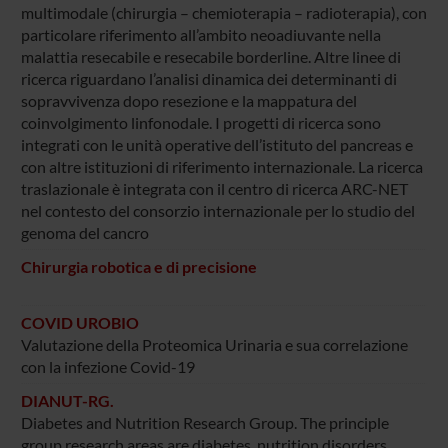
multimodale (chirurgia – chemioterapia – radioterapia), con
particolare riferimento all’ambito neoadiuvante nella
malattia resecabile e resecabile borderline. Altre linee di
ricerca riguardano l’analisi dinamica dei determinanti di
sopravvivenza dopo resezione e la mappatura del
coinvolgimento linfonodale. I progetti di ricerca sono
integrati con le unità operative dell’istituto del pancreas e
con altre istituzioni di riferimento internazionale. La ricerca
traslazionale è integrata con il centro di ricerca ARC-NET
nel contesto del consorzio internazionale per lo studio del
genoma del cancro
Chirurgia robotica e di precisione
COVID UROBIO
Valutazione della Proteomica Urinaria e sua correlazione
con la infezione Covid-19
DIANUT-RG.
Diabetes and Nutrition Research Group. The principle
group research areas are diabetes, nutrition disorders,