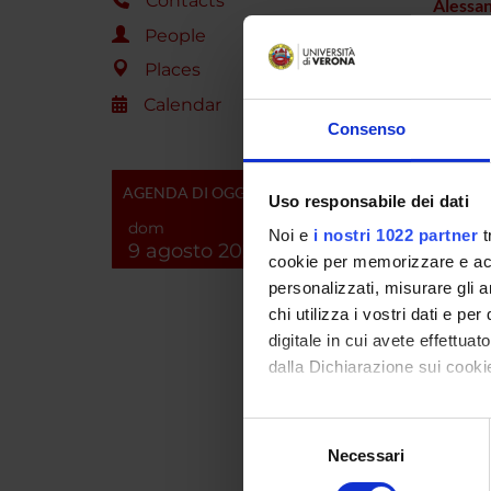
Contacts
Alessan
People
Martin
Places
Luca L
Calendar
Consenso
Giusep
AGENDA DI OGGI
Uso responsabile dei dati
dom
Noi e
i nostri 1022 partner
t
9 agosto 2026
COLL
cookie per memorizzare e acce
personalizzati, misurare gli an
Nicola 
chi utilizza i vostri dati e pe
digitale in cui avete effettua
dalla Dichiarazione sui cookie
Con il tuo consenso, vorrem
Selezione
raccogliere informazi
Necessari
del
Identificare il tuo di
consenso