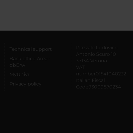
Piazzale Ludovico
Technical support
Antonio Scuro 10
Back office Area -
37134 Verona
dbErw
VAT
number01541040232
MyUnivr
Italian Fiscal
Privacy policy
Code93009870234