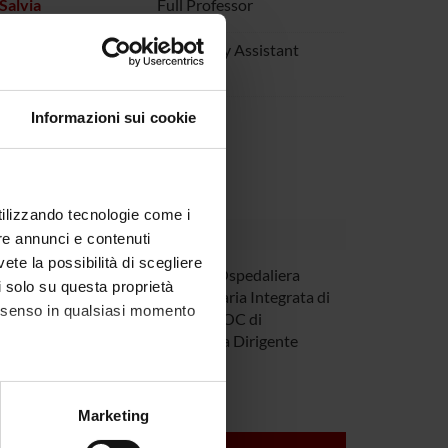
Salvia
Full Professor
cchettin
Temporary Assistant
Professor
iano Tuveri
Informazioni sui cookie
utilizzando tecnologie come i
re annunci e contenuti
vete la possibilità di scegliere
a Rossi
Azienda Ospedaliera
li solo su questa proprietà
Universitaria Integrata di
consenso in qualsiasi momento
Verona UOC di
Radiologia Dirigente
medico
alche metro,
Marketing
e specifiche (impronte