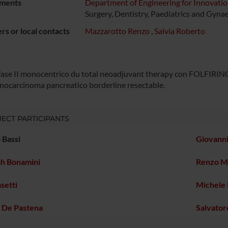
ments
Department of Engineering for Innovati
Surgery, Dentistry, Paediatrics and Gyna
s or local contacts
Mazzarotto Renzo
,
Salvia Roberto
i fase II monocentrico du total neoadjuvant therapy con FOLFIRI
enocarcinoma pancreatico borderline resectable.
ECT PARTICIPANTS
 Bassi
Giovanni
h Bonamini
Renzo M
setti
Michele 
 De Pastena
Salvator