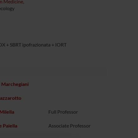
on Medicine
,
ecology
NOX + SBRT ipofrazionata + IORT
 Marchegiani
azzarotto
Milella
Full Professor
e Paiella
Associate Professor