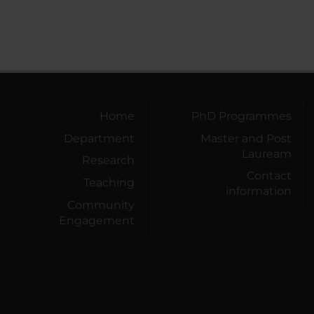
Home
PhD Programmes
Department
Master and Post
Lauream
Research
Contact
Teaching
information
Community
Engagement