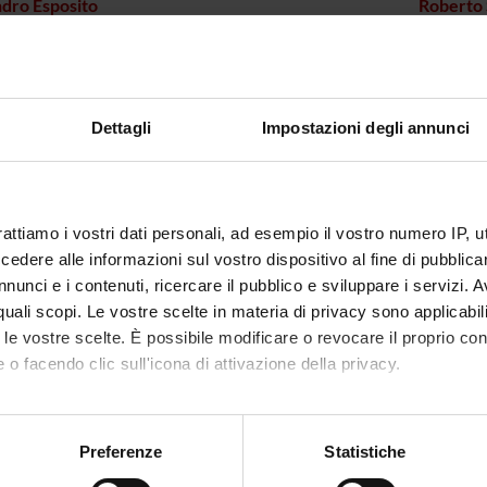
dro Esposito
Roberto 
a Fontana
Erica Se
andoni
Massimil
Dettagli
Impostazioni degli annunci
pe Malleo
Associate Professor
rattiamo i vostri dati personali, ad esempio il vostro numero IP, 
ABORATORI ESTERNI
dere alle informazioni sul vostro dispositivo al fine di pubblica
nunci e i contenuti, ricercare il pubblico e sviluppare i servizi. A
Simoni
Azienda Ospedaliera
Gabriell
r quali scopi. Le vostre scelte in materia di privacy sono applicabi
Universitaria Integrata di
to le vostre scelte. È possibile modificare o revocare il proprio 
Verona UOC di
 o facendo clic sull'icona di attivazione della privacy.
Radiologia Dirigente
medico
mo anche:
oni sulla tua posizione geografica, con un'approssimazione di qu
Preferenze
Statistiche
spositivo, scansionandolo attivamente alla ricerca di caratteristich