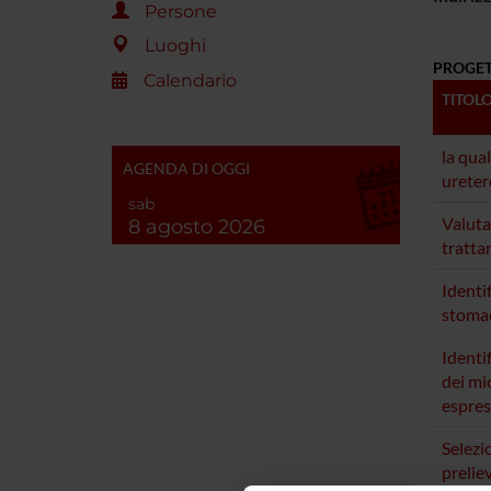
Persone
Luoghi
PROGET
Calendario
TITOL
la qual
AGENDA DI OGGI
ureter
sab
Valuta
8 agosto 2026
tratta
Identi
stomac
Identi
dei mi
espres
Selezi
prelie