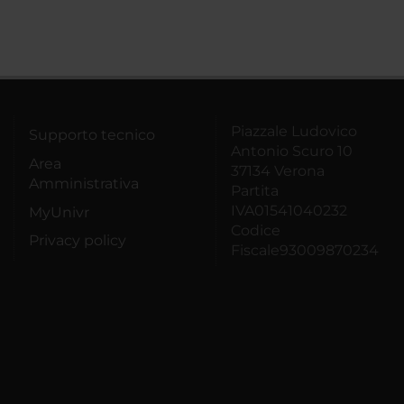
Piazzale Ludovico
Supporto tecnico
Antonio Scuro 10
Area
37134 Verona
Amministrativa
Partita
IVA01541040232
MyUnivr
Codice
Privacy policy
Fiscale93009870234