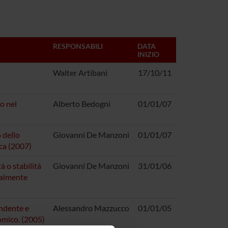
RESPONSABILI
DATA
INIZIO
Walter Artibani
17/10/11
o nel
Alberto Bedogni
01/01/07
 dello
Giovanni De Manzoni
01/01/07
ica (2007)
à o stabilità
Giovanni De Manzoni
31/01/06
zialmente
endente e
Alessandro Mazzucco
01/01/05
omico. (2005)