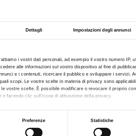
ficazione di marcatori e bersagli per una terapia personalizzata e m
denocarcinoma del pancreas
ie di espressione genica associate ad acetilazione degli istoni nel
Dettagli
Impostazioni degli annunci
as: valutazione in vivio degli inibitori delle iston-deacetilasi in c
enti demetilanti e gemcitabine
IFICAZIONE DEI GENI DIFFERENZIALMENTE ESPRESSI NEI 
ICI CON MICROARRAY: VALIDAZIONE MEDIANTE ARRAY TIS
rattiamo i vostri dati personali, ad esempio il vostro numero IP, 
)
dere alle informazioni sul vostro dispositivo al fine di pubblica
nunci e i contenuti, ricercare il pubblico e sviluppare i servizi. A
AZIONI DELLA ESPRESSIONE GENICA ASSOCIATA AD EVENTI
r quali scopi. Le vostre scelte in materia di privacy sono applicabi
NETICI, ALLA MOTILITÀ CELLULARE E ALLA REAZIONE DES
ARCINOMA DEL PANCREAS (2001)
to le vostre scelte. È possibile modificare o revocare il proprio 
 o facendo clic sull'icona di attivazione della privacy.
GIA CELLULARE DEL CANCRO DEL PANCREAS (1999)
mo anche:
 FINANZIAMENTI
oni sulla tua posizione geografica, con un'approssimazione di qu
Preferenze
Statistiche
NUMERO
spositivo, scansionandolo attivamente alla ricerca di caratteristich
1