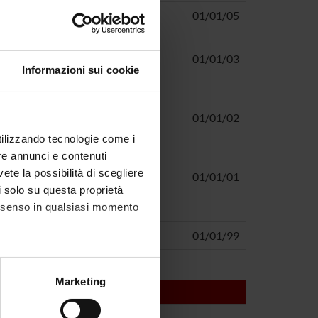
irata
Claudio Bassi
01/01/05
 cancro del
Claudio Bassi
01/01/03
Informazioni sui cookie
ombinazione
CARCINOMI
Claudio Cordiano
01/01/02
SUTALI
utilizzando tecnologie come i
re annunci e contenuti
vete la possibilità di scegliere
Claudio Bassi
01/01/01
li solo su questa proprietà
MOPLASTICA
consenso in qualsiasi momento
Claudio Bassi
01/01/99
alche metro,
Marketing
e specifiche (impronte