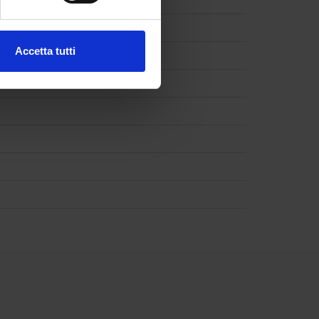
ezione dettagli
. Puoi
Accetta tutti
l media e per analizzare il
ostri partner che si occupano
azioni che hai fornito loro o