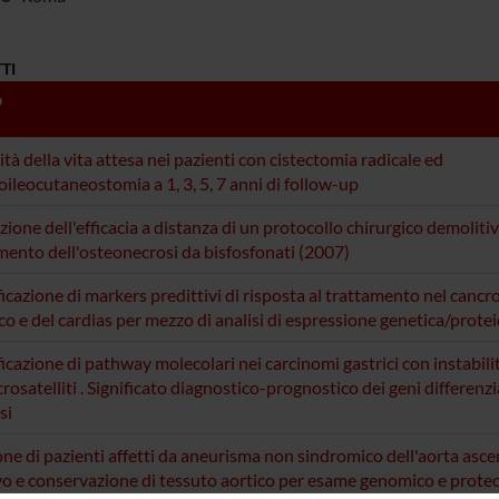
TI
O
ità della vita attesa nei pazienti con cistectomia radicale ed
oileocutaneostomia a 1, 3, 5, 7 anni di follow-up
zione dell'efficacia a distanza di un protocollo chirurgico demolitiv
mento dell'osteonecrosi da bisfosfonati (2007)
ficazione di markers predittivi di risposta al trattamento nel cancro
o e del cardias per mezzo di analisi di espressione genetica/prote
ficazione di pathway molecolari nei carcinomi gastrici con instabilit
crosatelliti . Significato diagnostico-prognostico dei geni differen
si
one di pazienti affetti da aneurisma non sindromico dell'aorta asc
vo e conservazione di tessuto aortico per esame genomico e prote