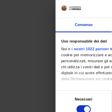
Identi
dell'a
Anomal
Consenso
pancre
con ag
Uso responsabile dei dati
IDENT
GASTR
Noi e
i nostri 1022 partner
t
(2002
cookie per memorizzare e acce
personalizzati, misurare gli an
ALTER
chi utilizza i vostri dati e pe
EPIGE
NEL C
digitale in cui avete effettua
dalla Dichiarazione sui cookie
BIOLO
Con il tuo consenso, vorrem
Selezione
NUMERO
raccogliere informazi
Necessari
del
ANNO
Identificare il tuo di
consenso
digitali).
2011