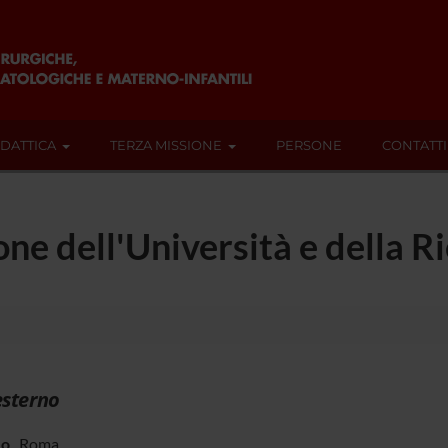
IDATTICA
TERZA MISSIONE
PERSONE
CONTATTI
one dell'Università e della R
esterno
zo
Roma