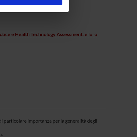
l media e per analizzare il
ostri partner che si occupano
azioni che hai fornito loro o
ractice e Health Technology Assessment, e loro
i particolare importanza per la generalità degli
i.