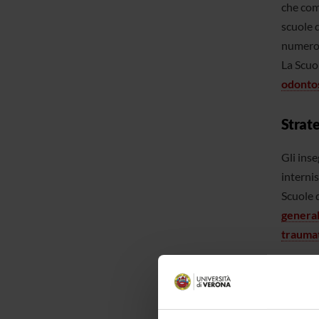
che comp
scuole 
numero d
La Scuo
odontos
Strate
Gli ins
internis
Scuole 
genera
traumat
Il dipa
formazio
dipartim