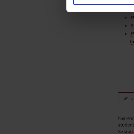
C
Utilizziamo i cookie per perso
C
nostro traffico. Condividiamo 
di analisi dei dati web, pubbl
P
che hanno raccolto dal tuo uti
S
P
i
Pr
Nel Prim
student
Se stai 