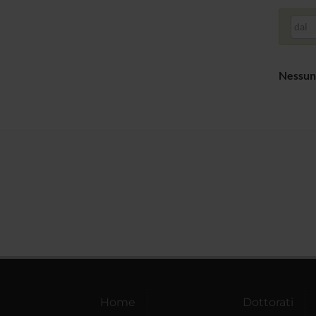
dal
Nessun
Home
Dottorati