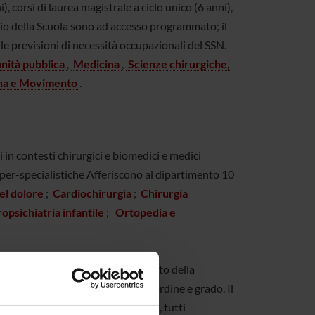
, corsi di laurea magistrale a ciclo unico (6 anni),
udio della Scuola sono ad accesso programmato; il
le previsioni di necessità occupazionali del SSN.
nità pubblica
,
Medicina
,
Scienze chirurgiche,
na e Movimento
.
n contesti chirurgici e biomedici e medici
super-specialistiche Afferiscono al dipartimento 10
el dolore
;
Cardiochirurgia
;
Chirurgia
psichiatria infantile
;
Ortopedia e
consolidando la ricerca nell’ambito della
per (futuri) docenti di diverso ordine e grado. Il
aurea e corsi di laurea magistrale
, tutti