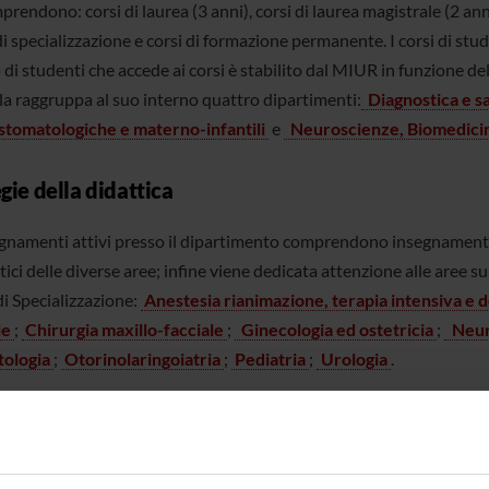
rendono: corsi di laurea (3 anni), corsi di laurea magistrale (2 anni)
di specializzazione e corsi di formazione permanente. I corsi di st
i studenti che accede ai corsi è stabilito dal MIUR in funzione del
la raggruppa al suo interno quattro dipartimenti:
Diagnostica e sa
tomatologiche e materno-infantili
e
Neuroscienze, Biomedici
gie della didattica
egnamenti attivi presso il dipartimento comprendono insegnamenti i
tici delle diverse aree; infine viene dedicata attenzione alle aree 
di Specializzazione:
Anestesia rianimazione, terapia intensiva e d
le
;
Chirurgia maxillo-facciale
;
Ginecologia ed ostetricia
;
Neuro
ologia
;
Otorinolaringoiatria
;
Pediatria
;
Urologia
.
rtimento promuove la connessione fra Università e mondo docente, 
ne continua e predisponendo percorsi didattici professionalizzanti 
ento copre i tre livelli di istruzione superiore, gestendo
corsi di l