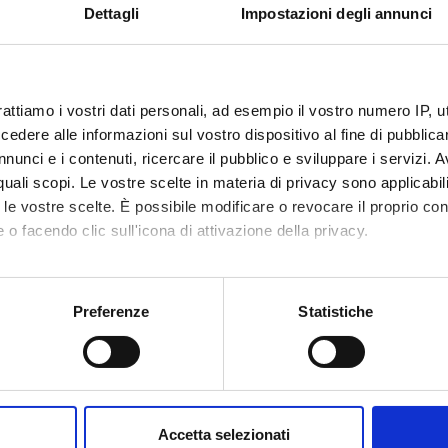
Dettagli
Impostazioni degli annunci
ionalizzanti e fortemente orientati al mondo del lavoro.
, LAUREE MAGISTRALI E A CICLO UNICO:
fferta formativa della Scuola di Medicina e chirurgia
rattiamo i vostri dati personali, ad esempio il vostro numero IP, 
dere alle informazioni sul vostro dispositivo al fine di pubblica
zione superiore
nunci e i contenuti, ricercare il pubblico e sviluppare i servizi. A
r quali scopi. Le vostre scelte in materia di privacy sono applicabi
rtimento comprende anche il
Dottorato in scienze cardiovascolar
to le vostre scelte. È possibile modificare o revocare il proprio 
ione di carattere scientifico-accademico. Nell’attività didattica di 
 o facendo clic sull'icona di attivazione della privacy.
mente coinvolti colleghi di università straniere europee ed extra
mo anche:
dimento delle specificità scientifiche e professionalizzanti dei cors
oni sulla tua posizione geografica, con un'approssimazione di qu
Preferenze
Statistiche
spositivo, scansionandolo attivamente alla ricerca di caratteristich
ATI DI RICERCA:
cienze cardiovascolari
aborati i tuoi dati personali e imposta le tue preferenze nella
s
consenso in qualsiasi momento dalla Dichiarazione sui cookie.
R:
Accetta selezionati