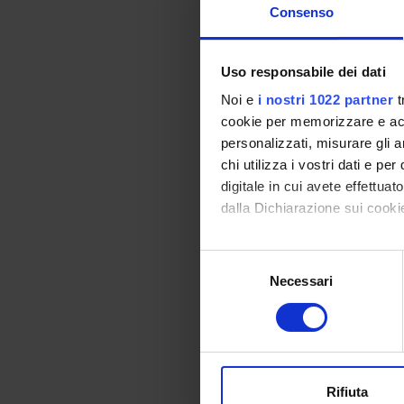
Consenso
profess
LAUREE
Uso responsabile dei dati
O
Noi e
i nostri 1022 partner
t
cookie per memorizzare e acce
Forma
personalizzati, misurare gli an
chi utilizza i vostri dati e pe
Il dipa
digitale in cui avete effettua
preparaz
dalla Dichiarazione sui cookie
regolar
Con il tuo consenso, vorrem
approfon
Selezione
raccogliere informazi
Necessari
del
Identificare il tuo di
consenso
DOTTOR
digitali).
S
Approfondisci come vengono el
modificare o ritirare il tuo 
MASTE
Rifiuta