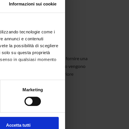
Informazioni sui cookie
utilizzando tecnologie come i
re annunci e contenuti
vete la possibilità di scegliere
li solo su questa proprietà
i
, formazione avanzata che mira a fornire una
consenso in qualsiasi momento
tutti i corsi di laurea e di dottorato vengono
-europee, a completamento ed ulteriore
i stessi.
alche metro,
Marketing
e specifiche (impronte
ezione dettagli
. Puoi
Accetta tutti