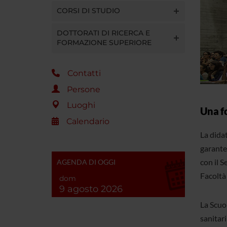
CORSI DI STUDIO
DOTTORATI DI RICERCA E
FORMAZIONE SUPERIORE
Contatti
Persone
Luoghi
Una f
Calendario
La didat
garanten
con il S
AGENDA DI OGGI
Facoltà 
dom
9 agosto 2026
La Scuol
sanitari