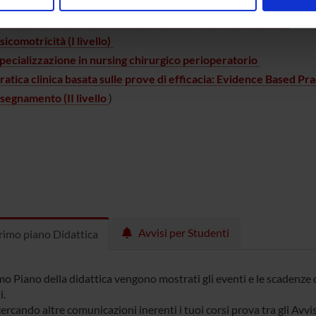
hirurgia epato pancreatico biliare (II livello)
nalizzare contenuti ed annunci, per fornire funzionalità dei socia
hirurgia tropicale e delle emergenze umanitarie (II livello)
inoltre informazioni sul modo in cui utilizzi il nostro sito con i n
icità e social media, i quali potrebbero combinarle con altre inform
sicomotricità (I livello)
lizzo dei loro servizi.
pecializzazione in nursing chirurgico perioperatorio
ratica clinica basata sulle prove di efficacia: Evidence Based P
nsegnamento (II livello
)
Avvisi per Studenti
imo piano Didattica
o Piano della didattica vengono mostrati gli eventi e le scadenze d
i.
cercando altre comunicazioni inerenti i tuoi corsi prova tra gli Avvis