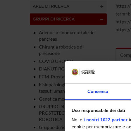
https:/
AREE DI RICERCA
term=b
GRUPPI DI RICERCA
https:/
https:/
Adenocarcinoma duttale del
pancreas
Chirurgia robotica e di
precisione
Comp
COVID UROBIO
DIANUT-RG
FCM-Prostate cancer
Alessand
Fisiopatologia di cellule e
Guido M
tessuti umani.
Consenso
Genetica medica e molecolare
GRUPPO DI RICERCA
Uso responsabile dei dati
PROSTETECTOMIA
ROBOTICA
Noi e
i nostri 1022 partner
t
cookie per memorizzare e acce
Gruppo di ricerca sulla Qualità