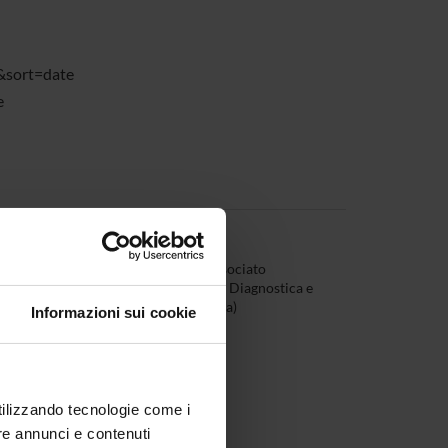
&sort=date
e
ò
Professore associato
(Dipartimento Diagnostica e
Sanità Pubblica)
Informazioni sui cookie
utilizzando tecnologie come i
re annunci e contenuti