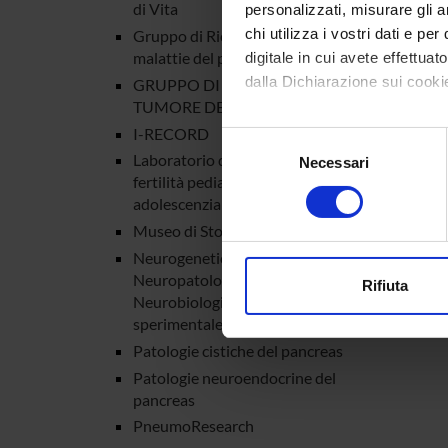
di Vita
personalizzati, misurare gli an
chi utilizza i vostri dati e pe
Gruppo di Ricerca sulle
malattie del pancreas
digitale in cui avete effettua
dalla Dichiarazione sui cookie
GRUPPO DI RICERCA
TUMORE DEL RENE
Con il tuo consenso, vorrem
I-RECORD
Selezione
raccogliere informazi
Laboratorio di studio sulla
Necessari
del
fertilità pediatrico-
Identificare il tuo di
consenso
adolescenziale
digitali).
Museo di Storia della medicina
Approfondisci come vengono el
Neurogenetica,
modificare o ritirare il tuo 
Neuropatologia e
Rifiuta
Neurobiologia clinica e
Utilizziamo i cookie per perso
sperimentale.
nostro traffico. Condividiamo 
Patologie cistiche del pancreas
di analisi dei dati web, pubbl
Patologie neuroendocrine del
che hanno raccolto dal tuo uti
pancreas
PneumoResearch