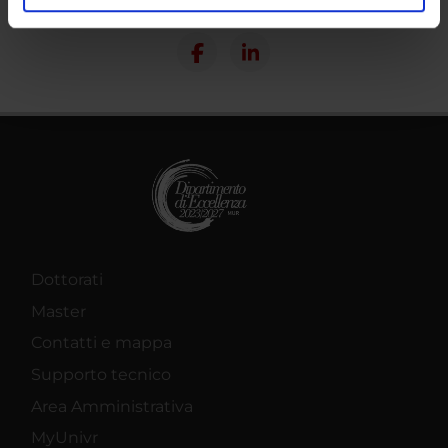
Condividi
analizzare il nostro traffico. Condividiamo inoltre
informazioni sul modo in cui utilizzi il nostro sito con i
nostri partner che si occupano di analisi dei dati web,
pubblicità e social media, i quali potrebbero combinarle
con altre informazioni che hai fornito loro o che hanno
raccolto dal tuo utilizzo dei loro servizi.
Dottorati
Master
Contatti e mappa
Supporto tecnico
Area Amministrativa
MyUnivr