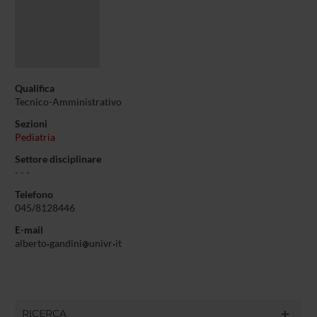
Qualifica
Tecnico-Amministrativo
Sezioni
Pediatria
Settore disciplinare
- - -
Telefono
045/8128446
E-mail
alberto
gandini
univr
it
RICERCA