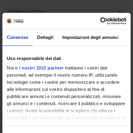
PUBBLICAZIONI
INCARICHI
Consenso
Dettagli
Impostazioni degli annunci
In
ORGANIZZAZIONE
Uso responsabile dei dati
Noi e
i nostri 1022 partner
trattiamo i vostri dati
GOVERNANCE
personali, ad esempio il vostro numero IP, utilizzando
tecnologie come i cookie per memorizzare e accedere
COMMISSIONI
alle informazioni sul vostro dispositivo al fine di
UFFICI E STRUTTURE DI SERVIZIO
pubblicare annunci e contenuti personalizzati, misurare
gli annunci e i contenuti, ricercare il pubblico e sviluppare
SEGRETERIE STUDENTI
i servizi. Avete la possibilità di scegliere chi utilizza i
vostri dati e per quali scopi. Le vostre scelte in materia di
STRUTTURE DEL DIPARTIMENTO
privacy sono applicabili solo su questa proprietà digitale
in cui avete effettuato le vostre scelte. È possibile