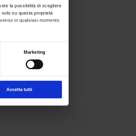
vete la possibilità di scegliere
li solo su questa proprietà
consenso in qualsiasi momento
alche metro,
Marketing
e specifiche (impronte
ezione dettagli
. Puoi
Accetta tutti
l media e per analizzare il
ostri partner che si occupano
azioni che hai fornito loro o