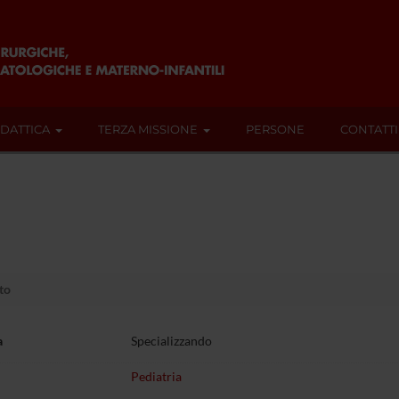
IDATTICA
TERZA MISSIONE
PERSONE
CONTATTI
to
a
Specializzando
Pediatria