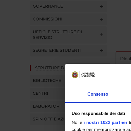
GOVERNANCE
COMMISSIONI
UFFICI E STRUTTURE DI
SERVIZIO
SEGRETERIE STUDENTI
Dida
STRUTTURE DEL DIPARTIMENTO
INS
BIBLIOTECHE
Insegna
CENTRI
Consenso
Clicca s
LABORATORI
Uso responsabile dei dati
SPIN OFF E AZIENDE
Noi e
i nostri 1022 partner
t
cookie per memorizzare e acce