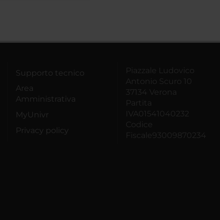
Piazzale Ludovico
Supporto tecnico
Antonio Scuro 10
Area
37134 Verona
Amministrativa
Partita
IVA01541040232
MyUnivr
Codice
Privacy policy
Fiscale93009870234