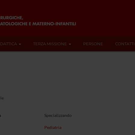
IDATTICA
TERZA MISSIONE
PERSONE
CONTATTI
le
a
Specializzando
Pediatria