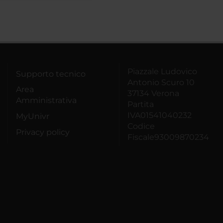
Piazzale Ludovico
Supporto tecnico
Antonio Scuro 10
Area
37134 Verona
Amministrativa
Partita
IVA01541040232
MyUnivr
Codice
Privacy policy
Fiscale93009870234