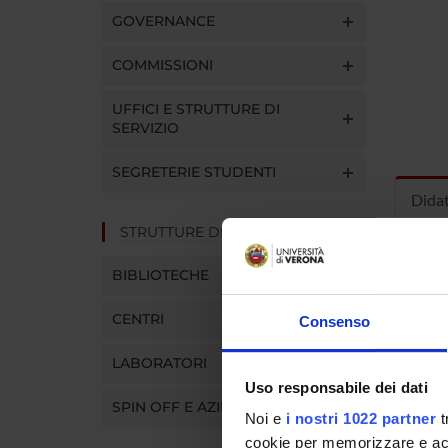
GOVERNANCE
COMMISSIONI
UFFICI E STRUTTURE DI
SERVIZIO
SEGRETERIE STUDENTI
Dida
STRUTTURE DEL DIPARTIMENTO
INS
BIBLIOTECHE
Insegna
CENTRI
Consenso
Clicca s
LABORATORI
Uso responsabile dei dati
SPIN OFF E AZIENDE
Noi e
i nostri 1022 partner
t
cookie per memorizzare e acce