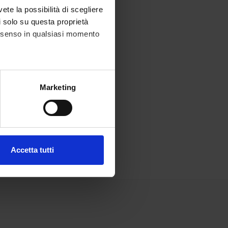
vete la possibilità di scegliere
li solo su questa proprietà
consenso in qualsiasi momento
alche metro,
Marketing
e specifiche (impronte
ezione dettagli
. Puoi
Accetta tutti
l media e per analizzare il
ostri partner che si occupano
azioni che hai fornito loro o