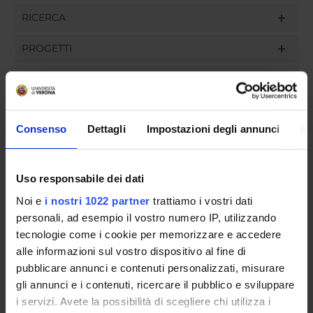
RICERCA
PROGETTI
INCARICHI
Consenso
Dettagli
Impostazioni degli annunci
In
ORGANIZZAZIONE
Uso responsabile dei dati
GOVERNANCE
Noi e
i nostri 1022 partner
trattiamo i vostri dati
COMMISSIONI
personali, ad esempio il vostro numero IP, utilizzando
tecnologie come i cookie per memorizzare e accedere
UFFICI E STRUTTURE DI SERVIZIO
alle informazioni sul vostro dispositivo al fine di
pubblicare annunci e contenuti personalizzati, misurare
SEGRETERIE STUDENTI
gli annunci e i contenuti, ricercare il pubblico e sviluppare
i servizi. Avete la possibilità di scegliere chi utilizza i
STRUTTURE DEL DIPARTIMENTO