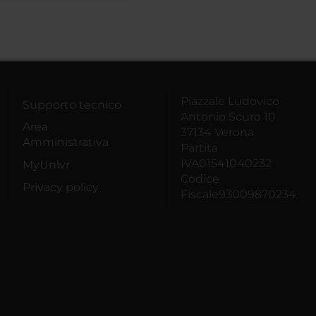
Piazzale Ludovico
Supporto tecnico
Antonio Scuro 10
Area
37134 Verona
Amministrativa
Partita
IVA01541040232
MyUnivr
Codice
Privacy policy
Fiscale93009870234