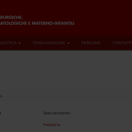
IDATTICA
TERZA MISSIONE
PERSONE
CONTATTI
to
a
Specializzando
Pediatria