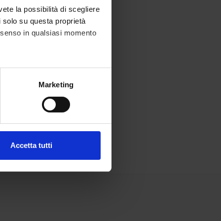
vete la possibilità di scegliere
li solo su questa proprietà
consenso in qualsiasi momento
alche metro,
Marketing
e specifiche (impronte
ezione dettagli
. Puoi
Accetta tutti
l media e per analizzare il
ostri partner che si occupano
azioni che hai fornito loro o