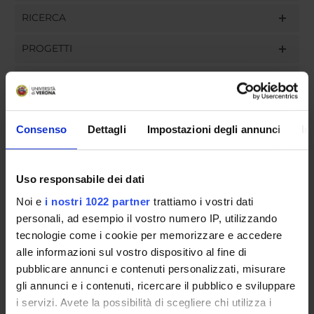
RICERCA
PROGETTI
INCARICHI
Consenso
Dettagli
Impostazioni degli annunci
In
ORGANIZZAZIONE
Uso responsabile dei dati
GOVERNANCE
Noi e
i nostri 1022 partner
trattiamo i vostri dati
COMMISSIONI
personali, ad esempio il vostro numero IP, utilizzando
tecnologie come i cookie per memorizzare e accedere
UFFICI E STRUTTURE DI SERVIZIO
alle informazioni sul vostro dispositivo al fine di
pubblicare annunci e contenuti personalizzati, misurare
SEGRETERIE STUDENTI
gli annunci e i contenuti, ricercare il pubblico e sviluppare
i servizi. Avete la possibilità di scegliere chi utilizza i
STRUTTURE DEL DIPARTIMENTO