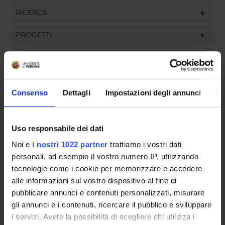
RICERCA
PROGETTI
INCARICHI
Consenso
Dettagli
Impostazioni degli annunci
In
ORGANIZZAZIONE
Uso responsabile dei dati
GOVERNANCE
Noi e
i nostri 1022 partner
trattiamo i vostri dati
COMMISSIONI
personali, ad esempio il vostro numero IP, utilizzando
tecnologie come i cookie per memorizzare e accedere
UFFICI E STRUTTURE DI SERVIZIO
alle informazioni sul vostro dispositivo al fine di
pubblicare annunci e contenuti personalizzati, misurare
SEGRETERIE STUDENTI
gli annunci e i contenuti, ricercare il pubblico e sviluppare
i servizi. Avete la possibilità di scegliere chi utilizza i
STRUTTURE DEL DIPARTIMENTO