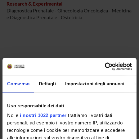
Research & Experimental
Diagnostica Prenatale - Ginecologia Oncologica - Medicina
e Diagnostica Prenatale - Ostetricia
ACTIVITIES
RESEARCH AREAS
Consenso
Dettagli
Impostazioni degli annunci
In
Anesthesiology
CARDIOVASCULAR MEDICINE AND
HAEMATOLOGY
Uso responsabile dei dati
CLINICAL SCIENCES
Noi e
i nostri 1022 partner
trattiamo i vostri dati
DENTISTRY
personali, ad esempio il vostro numero IP, utilizzando
Diagnostics, Therapies, Applied Medical Technology
tecnologie come i cookie per memorizzare e accedere
and Public Health: Aetiology, diagnosis and
alle informazioni sul vostro dispositivo al fine di