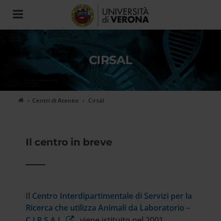
Toggle
navigation
CIRSAL
Centri di Ateneo
Cirsal
Presentazione
Il centro in breve
Il
Centro Interdipartimentale di Servizi per la
Ricerca che utilizza Animali da Laboratorio –
C.I.R.S.A.L.
viene istituito nel 2001