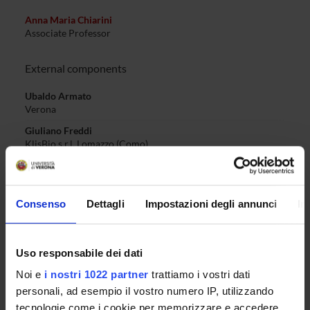
Anna Maria Chiarini
Associate Professor
External components
Ubaldo Armato
Verona
Giuliano Freddi
KlisBio s.r.l. Lomazzo (Como)
Andrea Pilloni
Università Sapienza Roma
Tianhua Zhang
Consenso
Dettagli
Impostazioni degli annunci
In
Zunyi
Brigitta Bokor
Uso responsabile dei dati
University of Medicine and Pharmacy, Cluj Napoca, Romania
Noi e
i nostri 1022 partner
trattiamo i vostri dati
Meifang Li
Shenzhen
personali, ad esempio il vostro numero IP, utilizzando
tecnologie come i cookie per memorizzare e accedere
Siwei Wang