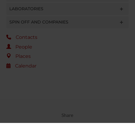
LABORATORIES
SPIN OFF AND COMPANIES
Contacts
People
Places
Calendar
Share