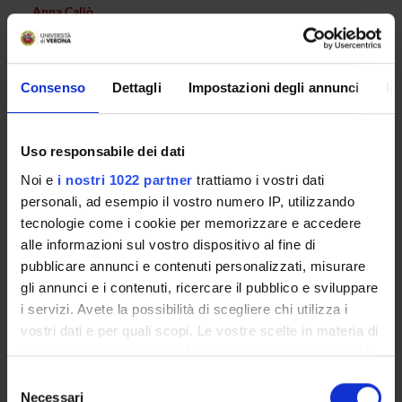
Anna Caliò
Professore associato (Dipartimento Diagnostica e Sanità
Pubblica)
Consenso
Dettagli
Impostazioni degli annunci
In
COMPETENZE
Uso responsabile dei dati
PROGETTI
Noi e
i nostri 1022 partner
trattiamo i vostri dati
personali, ad esempio il vostro numero IP, utilizzando
tecnologie come i cookie per memorizzare e accedere
alle informazioni sul vostro dispositivo al fine di
ATTIVITÀ
pubblicare annunci e contenuti personalizzati, misurare
gli annunci e i contenuti, ricercare il pubblico e sviluppare
AREE DI RICERCA
i servizi. Avete la possibilità di scegliere chi utilizza i
vostri dati e per quali scopi. Le vostre scelte in materia di
GRUPPI DI RICERCA
privacy sono applicabili solo su questa proprietà digitale
Adenocarcinoma duttale del pancreas
in cui avete effettuato le vostre scelte. È possibile
Selezione
modificare o revocare il proprio consenso in qualsiasi
Chirurgia robotica e di precisione
Necessari
del