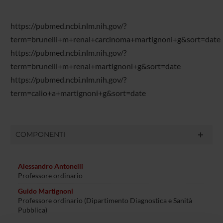
https://pubmed.ncbi.nlm.nih.gov/?
term=brunelli+m+renal+carcinoma+martignoni+g&sort=date
https://pubmed.ncbi.nlm.nih.gov/?
term=brunelli+m+renal+martignoni+g&sort=date
https://pubmed.ncbi.nlm.nih.gov/?
term=calio+a+martignoni+g&sort=date
COMPONENTI
Alessandro Antonelli
Professore ordinario
Guido Martignoni
Professore ordinario (Dipartimento Diagnostica e Sanità
Pubblica)