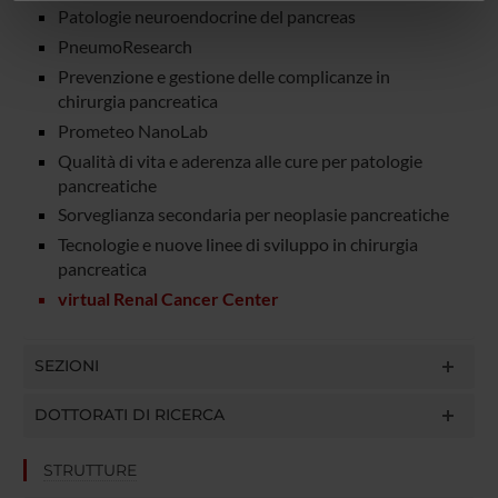
informazioni sul modo in cui utilizzi il nostro sito con i
Patologie neuroendocrine del pancreas
nostri partner che si occupano di analisi dei dati web,
PneumoResearch
pubblicità e social media, i quali potrebbero combinarle
Prevenzione e gestione delle complicanze in
con altre informazioni che hai fornito loro o che hanno
chirurgia pancreatica
raccolto dal tuo utilizzo dei loro servizi.
Prometeo NanoLab
Qualità di vita e aderenza alle cure per patologie
pancreatiche
Sorveglianza secondaria per neoplasie pancreatiche
Tecnologie e nuove linee di sviluppo in chirurgia
pancreatica
virtual Renal Cancer Center
SEZIONI
DOTTORATI DI RICERCA
STRUTTURE