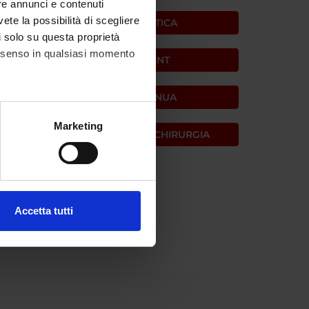
re annunci e contenuti
vete la possibilità di scegliere
PRIMO PIANO DIDATTICA
li solo su questa proprietà
consenso in qualsiasi momento
PUBLIC ENGAGEMENT
FORMAZIONE CONTINUA
alche metro,
Marketing
PRIMO PIANO MEDICINA E CHIRURGIA
e specifiche (impronte
ezione dettagli
. Puoi
Accetta tutti
l media e per analizzare il
ostri partner che si occupano
azioni che hai fornito loro o