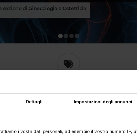
la sezione di Ginecologia e Ostetricia
1
2
3
4
HIGHLIGHTS
Dettagli
Impostazioni degli annunci
Bi
FACOLTÀ DI MEDICINA E CHIRURGIA
rattiamo i vostri dati personali, ad esempio il vostro numero IP, 