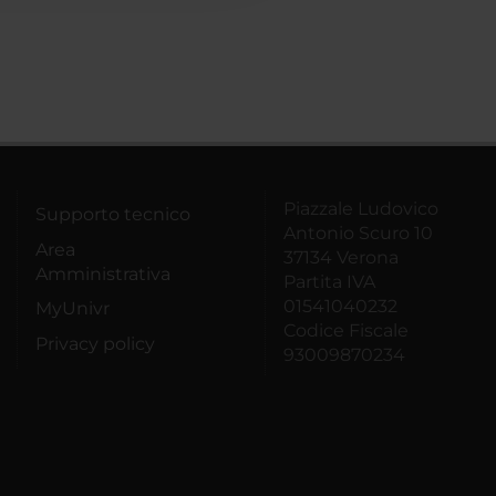
Piazzale Ludovico
Supporto tecnico
Antonio Scuro 10
Area
37134 Verona
Amministrativa
Partita IVA
01541040232
MyUnivr
Codice Fiscale
Privacy policy
93009870234