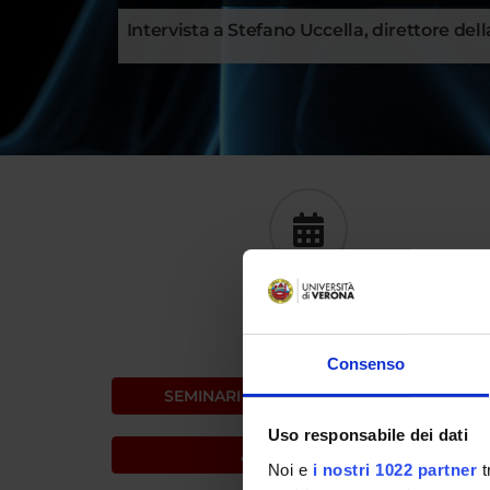
Intervista a Stefano Uccella, direttore del
CALENDARIO
Consenso
SEMINARI
CONVEGNI
Uso responsabile dei dati
AGENDA DI OGGI
Noi e
i nostri 1022 partner
t