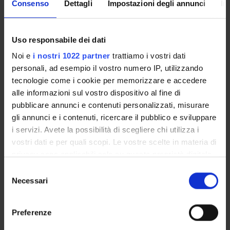
Consenso
Dettagli
Impostazioni degli annunci
In
ORGANIZZAZIONE
Uso responsabile dei dati
GOVERNANCE
Noi e
i nostri 1022 partner
trattiamo i vostri dati
COMMISSIONI
personali, ad esempio il vostro numero IP, utilizzando
tecnologie come i cookie per memorizzare e accedere
UFFICI E STRUTTURE DI SERVIZIO
alle informazioni sul vostro dispositivo al fine di
pubblicare annunci e contenuti personalizzati, misurare
SEGRETERIE STUDENTI
gli annunci e i contenuti, ricercare il pubblico e sviluppare
i servizi. Avete la possibilità di scegliere chi utilizza i
STRUTTURE DEL DIPARTIMENTO
vostri dati e per quali scopi. Le vostre scelte in materia di
privacy sono applicabili solo su questa proprietà digitale
BIBLIOTECHE
in cui avete effettuato le vostre scelte. È possibile
Selezione
modificare o revocare il proprio consenso in qualsiasi
CENTRI
Necessari
del
momento dalla Dichiarazione sui cookie o facendo clic
consenso
LABORATORI
sull'icona di attivazione della privacy.
Preferenze
SPIN OFF E AZIENDE
Con il tuo consenso, vorremmo anche: