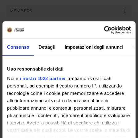
MEMBERS
Francesco Fantin
Member
Elena Zoico
Consenso
Dettagli
Impostazioni degli annunci
In
Member
Riccardo Dalle Grave
Uso responsabile dei dati
membro esterno
Noi e
i nostri 1022 partner
trattiamo i vostri dati
personali, ad esempio il vostro numero IP, utilizzando
tecnologie come i cookie per memorizzare e accedere
RECORDS AND DOCUMENTS
alle informazioni sul vostro dispositivo al fine di
pubblicare annunci e contenuti personalizzati, misurare
gli annunci e i contenuti, ricercare il pubblico e sviluppare
i servizi. Avete la possibilità di scegliere chi utilizza i
ORGANISATION
vostri dati e per quali scopi. Le vostre scelte in materia di
privacy sono applicabili solo su questa proprietà digitale