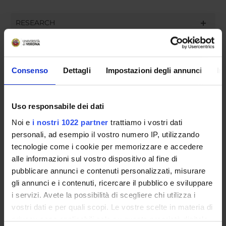
RESEARCH
PUBLICATIONS
ASSIGNMENTS
Consenso
Dettagli
Impostazioni degli annunci
In
Uso responsabile dei dati
ORGANISATION
Noi e
i nostri 1022 partner
trattiamo i vostri dati
personali, ad esempio il vostro numero IP, utilizzando
GOVERNANCE
tecnologie come i cookie per memorizzare e accedere
alle informazioni sul vostro dispositivo al fine di
COMMITTEES
pubblicare annunci e contenuti personalizzati, misurare
gli annunci e i contenuti, ricercare il pubblico e sviluppare
DEPARTMENT ADMINISTRATION OFFICES
i servizi. Avete la possibilità di scegliere chi utilizza i
vostri dati e per quali scopi. Le vostre scelte in materia di
STUDENT ADMINISTRATION OFFICES
privacy sono applicabili solo su questa proprietà digitale