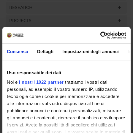
RESEARCH
PROJECTS
ASSIGNMENTS
Consenso
Dettagli
Impostazioni degli annunci
In
ORGANISATION
Uso responsabile dei dati
GOVERNANCE
Noi e
i nostri 1022 partner
trattiamo i vostri dati
personali, ad esempio il vostro numero IP, utilizzando
COMMITTEES
tecnologie come i cookie per memorizzare e accedere
alle informazioni sul vostro dispositivo al fine di
DEPARTMENT ADMINISTRATION OFFICES
pubblicare annunci e contenuti personalizzati, misurare
gli annunci e i contenuti, ricercare il pubblico e sviluppare
STUDENT ADMINISTRATION OFFICES
i servizi. Avete la possibilità di scegliere chi utilizza i
vostri dati e per quali scopi. Le vostre scelte in materia di
DEPARTMENT FACILITIES