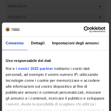
RESEARCH
PROJECTS
ASSIGNMENTS
Consenso
Dettagli
Impostazioni degli annunci
In
ORGANISATION
Uso responsabile dei dati
GOVERNANCE
Noi e
i nostri 1022 partner
trattiamo i vostri dati
personali, ad esempio il vostro numero IP, utilizzando
COMMITTEES
tecnologie come i cookie per memorizzare e accedere
alle informazioni sul vostro dispositivo al fine di
DEPARTMENT ADMINISTRATION OFFICES
pubblicare annunci e contenuti personalizzati, misurare
gli annunci e i contenuti, ricercare il pubblico e sviluppare
STUDENT ADMINISTRATION OFFICES
i servizi. Avete la possibilità di scegliere chi utilizza i
vostri dati e per quali scopi. Le vostre scelte in materia di
DEPARTMENT FACILITIES