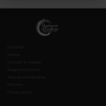
pubblicità e social media, i quali potrebbero combinarle
con altre informazioni che hai fornito loro o che hanno
raccolto dal tuo utilizzo dei loro servizi.
Dottorati
Master
Contatti e mappa
Supporto tecnico
Area Amministrativa
MyUnivr
Privacy policy