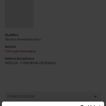
Qualifica
Tecnico-Amministrativo
Sezioni
Chirurgia Senologica
Settore disciplinare
MED/18 - CHIRURGIA GENERALE
PUBBLICAZIONI