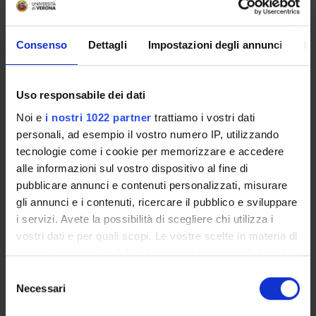
INCARICHI
Consenso
Dettagli
Impostazioni degli annunci
In
ORGANIZZAZIONE
Uso responsabile dei dati
GOVERNANCE
Noi e
i nostri 1022 partner
trattiamo i vostri dati
personali, ad esempio il vostro numero IP, utilizzando
COMMISSIONI
tecnologie come i cookie per memorizzare e accedere
alle informazioni sul vostro dispositivo al fine di
UFFICI E STRUTTURE DI SERVIZIO
pubblicare annunci e contenuti personalizzati, misurare
gli annunci e i contenuti, ricercare il pubblico e sviluppare
SEGRETERIE STUDENTI
i servizi. Avete la possibilità di scegliere chi utilizza i
vostri dati e per quali scopi. Le vostre scelte in materia di
STRUTTURE DEL DIPARTIMENTO
privacy sono applicabili solo su questa proprietà digitale
BIBLIOTECHE
in cui avete effettuato le vostre scelte. È possibile
Selezione
modificare o revocare il proprio consenso in qualsiasi
Necessari
del
CENTRI
momento dalla Dichiarazione sui cookie o facendo clic
consenso