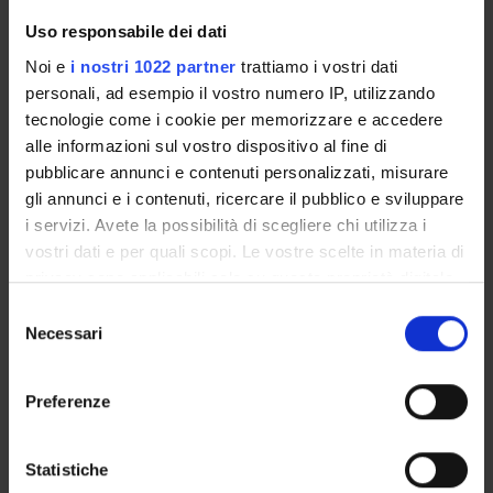
Uso responsabile dei dati
ASSIGNMENTS
Noi e
i nostri 1022 partner
trattiamo i vostri dati
personali, ad esempio il vostro numero IP, utilizzando
tecnologie come i cookie per memorizzare e accedere
alle informazioni sul vostro dispositivo al fine di
ORGANISATION
pubblicare annunci e contenuti personalizzati, misurare
gli annunci e i contenuti, ricercare il pubblico e sviluppare
GOVERNANCE
i servizi. Avete la possibilità di scegliere chi utilizza i
vostri dati e per quali scopi. Le vostre scelte in materia di
COMMITTEES
privacy sono applicabili solo su questa proprietà digitale
in cui avete effettuato le vostre scelte. È possibile
DEPARTMENT ADMINISTRATION OFFICES
Selezione
modificare o revocare il proprio consenso in qualsiasi
Necessari
del
momento dalla Dichiarazione sui cookie o facendo clic
STUDENT ADMINISTRATION OFFICES
consenso
sull'icona di attivazione della privacy.
Preferenze
DEPARTMENT FACILITIES
Con il tuo consenso, vorremmo anche:
LIBRARIES
raccogliere informazioni sulla tua posizione
Statistiche