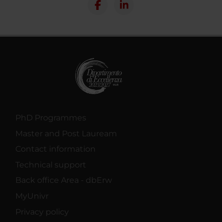
PhD Programmes
Master and Post Lauream
Contact information
Technical support
Back office Area - dbErw
MyUnivr
Privacy policy